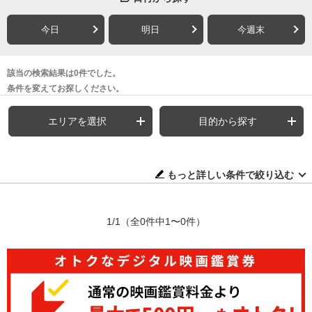
今日
明日
今週末
該当の検索結果は0件でした。
条件を変えてお探しください。
エリアを選択
目的から探す
もっと詳しい条件で絞り込む
1/1
（全0件中1〜0件）