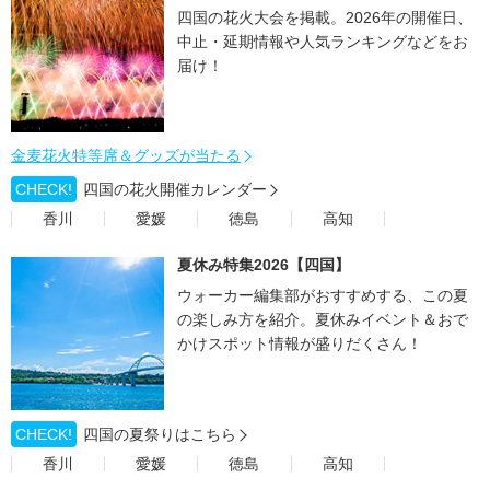
四国の花火大会を掲載。2026年の開催日、
中止・延期情報や人気ランキングなどをお
届け！
金麦花火特等席＆グッズが当たる
CHECK!
四国の花火開催カレンダー
香川
愛媛
徳島
高知
夏休み特集2026【四国】
ウォーカー編集部がおすすめする、この夏
の楽しみ方を紹介。夏休みイベント＆おで
かけスポット情報が盛りだくさん！
CHECK!
四国の夏祭りはこちら
香川
愛媛
徳島
高知