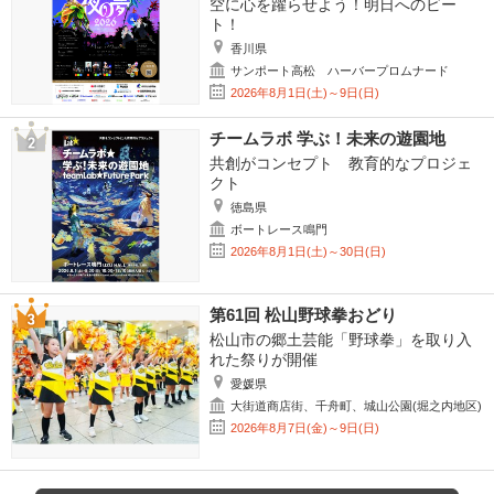
空に心を躍らせよう！明日へのビー
ト！
香川県
サンポート高松 ハーバープロムナード
2026年8月1日(土)～9日(日)
チームラボ 学ぶ！未来の遊園地
共創がコンセプト 教育的なプロジェ
クト
徳島県
ボートレース鳴門
2026年8月1日(土)～30日(日)
第61回 松山野球拳おどり
松山市の郷土芸能「野球拳」を取り入
れた祭りが開催
愛媛県
大街道商店街、千舟町、城山公園(堀之内地区)
2026年8月7日(金)～9日(日)