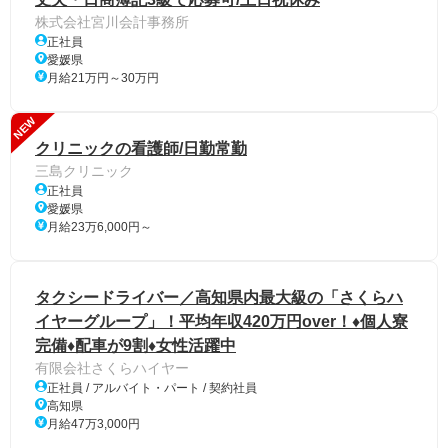
株式会社宮川会計事務所
正社員
愛媛県
月給21万円～30万円
NEW
クリニックの看護師/日勤常勤
三島クリニック
正社員
愛媛県
月給23万6,000円～
タクシードライバー／高知県内最大級の「さくらハ
イヤーグループ」！平均年収420万円over！♦個人寮
完備♦配車が9割♦女性活躍中
有限会社さくらハイヤー
正社員 / アルバイト・パート / 契約社員
高知県
月給47万3,000円