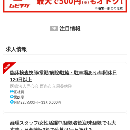
注目情報
求人情報
NEW
臨床検査技師/常勤/病院/駐輪・駐車場あり/年間休日
120日以上
医療法人専心会 西条市立周桑病院
正社員
愛媛県
月給22万500円～33万6,000円
経理スタッフ/女性活躍中/経験者歓迎/未経験でも大
丈夫・日商簿記3級で応募可/土日祝休み