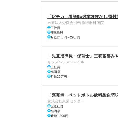
「駅チカ」看護師/残業ほぼなし/慢性
医療法人秀愛会 沖野循環器科病院
正社員
鹿児島県
月給24万円～29万円
「児童指導員・保育士」三養基郡み
キッズハウススマイル
正社員
福岡県
月給22万円～
「寮完備」ペットボトル飲料製造/即入
株式会社京栄センター
派遣社員
福岡県
時給1,300円