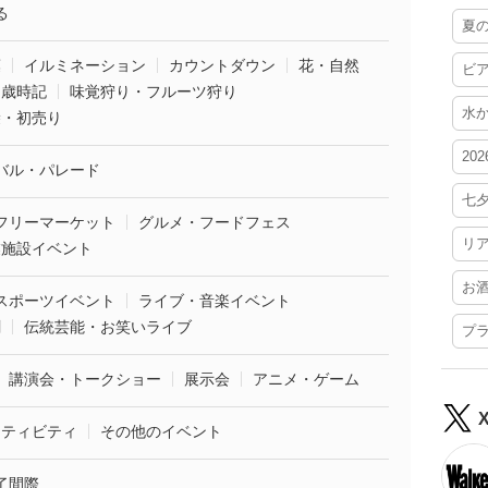
る
夏
葉
イルミネーション
カウントダウン
花・自然
ビ
・歳時記
味覚狩り・フルーツ狩り
水
袋・初売り
20
バル・パレード
七
フリーマーケット
グルメ・フードフェス
リ
業施設イベント
お
スポーツイベント
ライブ・音楽イベント
劇
伝統芸能・お笑いライブ
プ
講演会・トークショー
展示会
アニメ・ゲーム
クティビティ
その他のイベント
了間際