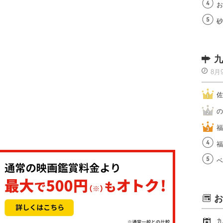
お
砂
九
8月
佐
の
福
福
ベ
お
九