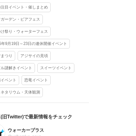
の注目イベント・催しまとめ
アガーデン・ビアフェス
かけ祭り・ウォーターフェス
26年9月19日～23日の連休開催イベント
夕まつり
アジサイの見頃
アル謎解きイベント
スイーツイベント
酒イベント
恐竜イベント
ラネタリウム・天体観測
X(旧Twitter)で最新情報をチェック
ウォーカープラス