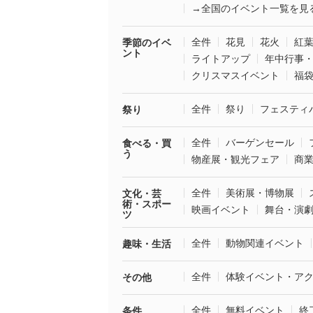
→全国のイベント一覧を見
全件
花見
花火
紅
季節のイベ
ント
ライトアップ
年中行事
クリスマスイベント
福
全件
祭り
フェスティ
祭り
全件
バーゲンセール
食べる・買
う
物産展・観光フェア
商
全件
美術展・博物展
文化・芸
術・スポー
映画イベント
舞台・演
ツ
全件
動物関連イベント
趣味・生活
全件
体験イベント・ア
その他
全件
無料イベント
終
条件