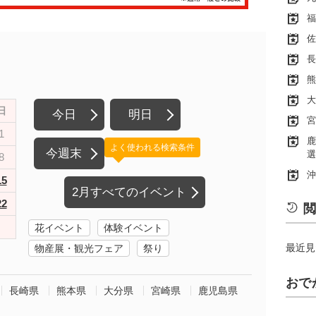
福
佐
長
熊
大
日
今日
明日
宮
1
鹿
よく使われる検索条件
今週末
選
8
沖
15
2月すべてのイベント
22
閲
花イベント
体験イベント
最近見
物産展・観光フェア
祭り
おで
長崎県
熊本県
大分県
宮崎県
鹿児島県