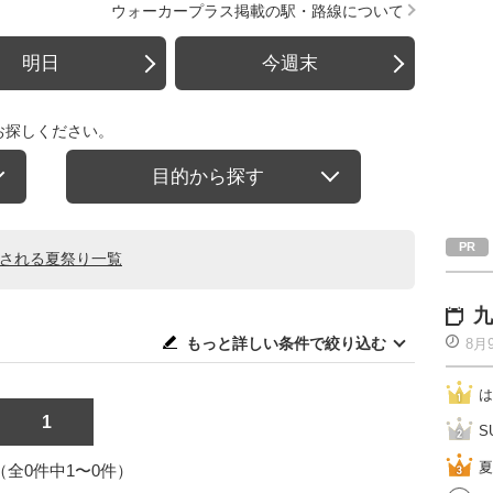
ウォーカープラス掲載の駅・路線について
明日
今週末
お探しください。
目的から探す
催される夏祭り一覧
九
もっと詳しい条件で絞り込む
8月
は
1
S
夏
1（全0件中1〜0件）