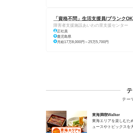
「資格不問」生活支援員/ブランクOK
障害者支援施設あいわの里支援センター
正社員
鹿児島県
月給17万8,000円～25万5,700円
テ
テー
東海満喫Walker
東海エリアを楽しむた
ュースやトピックスを