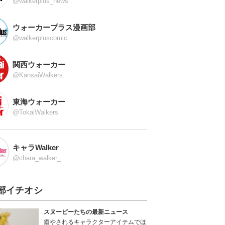
@walkerplus_news
ウォーカープラス漫画部
@walkerpluscomic
関西ウォーカー
@KansaiWalkers
東海ウォーカー
@TokaiWalkers
キャラWalker
@chara_walker_
部イチオシ
スヌーピーたちの最新ニュース
癒やされるキャラクターアイテムでほ