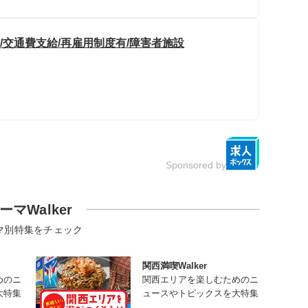
/交通費支給/再雇用制度有/障害者施設
Sponsored by
ーマWalker
マ別特集をチェック
関西満喫Walker
めのニ
関西エリアを楽しむためのニ
大特集
ュースやトピックスを大特集