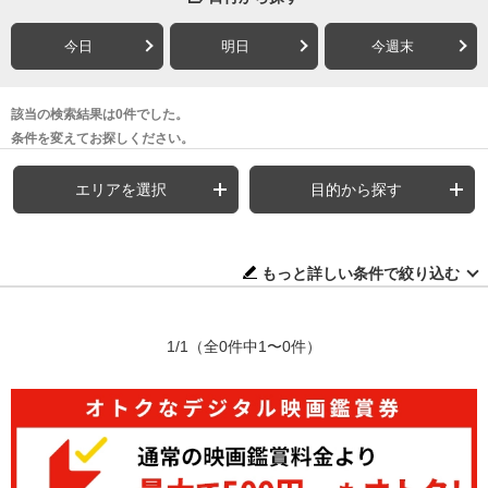
今日
明日
今週末
該当の検索結果は0件でした。
条件を変えてお探しください。
エリアを選択
目的から探す
もっと詳しい条件で絞り込む
1/1
（全0件中1〜0件）