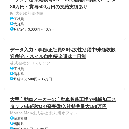
80万円・賞与500万円の支給実績あり
匠 大分駅前整体院
正社員
大分県
月給24万3,000円～40万円
データ入力・事務/正社員/20代女性活躍中/未経験歓
迎/髪色・ネイル自由/完全週休二日制
株式会社クロスリンク
正社員
熊本県
月給20万500円～35万円
大手自動車メーカーの自動車製造工場で機械加工ス
タッフ/未経験OK/寮完備/入社特典最大190万円
Man to Man株式会社 北九州オフィス
派遣社員
福岡県
時給1,800円～2,250円