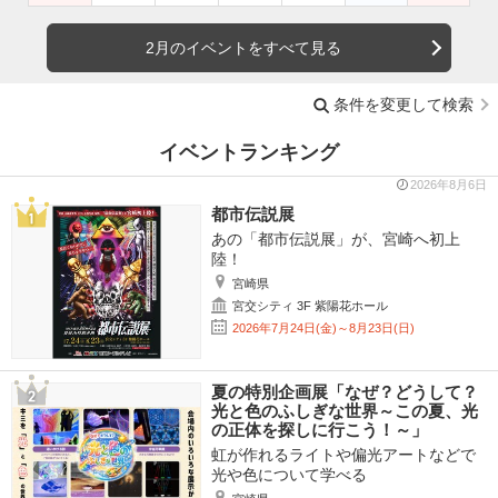
2月のイベントをすべて見る
条件を変更して検索
イベントランキング
2026年8月6日
都市伝説展
あの「都市伝説展」が、宮崎へ初上
陸！
宮崎県
宮交シティ 3F 紫陽花ホール
2026年7月24日(金)～8月23日(日)
夏の特別企画展「なぜ？どうして？
光と色のふしぎな世界～この夏、光
の正体を探しに行こう！～」
虹が作れるライトや偏光アートなどで
光や色について学べる