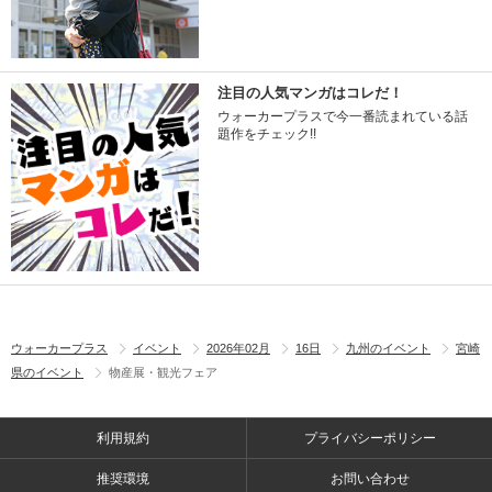
注目の人気マンガはコレだ！
ウォーカープラスで今一番読まれている話
題作をチェック!!
ウォーカープラス
イベント
2026年02月
16日
九州のイベント
宮崎
県のイベント
物産展・観光フェア
利用規約
プライバシーポリシー
推奨環境
お問い合わせ