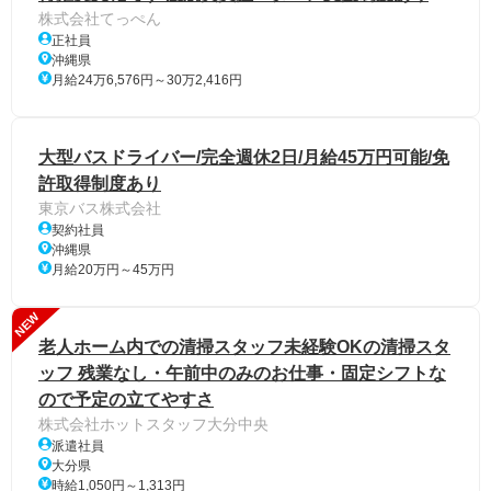
株式会社てっぺん
正社員
沖縄県
月給24万6,576円～30万2,416円
大型バスドライバー/完全週休2日/月給45万円可能/免
許取得制度あり
東京バス株式会社
契約社員
沖縄県
月給20万円～45万円
NEW
老人ホーム内での清掃スタッフ未経験OKの清掃スタ
ッフ 残業なし・午前中のみのお仕事・固定シフトな
ので予定の立てやすさ
株式会社ホットスタッフ大分中央
派遣社員
大分県
時給1,050円～1,313円