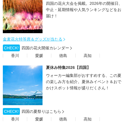
四国の花火大会を掲載。2026年の開催日、
中止・延期情報や人気ランキングなどをお
届け！
金麦花火特等席＆グッズが当たる
CHECK!
四国の花火開催カレンダー
香川
愛媛
徳島
高知
夏休み特集2026【四国】
ウォーカー編集部がおすすめする、この夏
の楽しみ方を紹介。夏休みイベント＆おで
かけスポット情報が盛りだくさん！
CHECK!
四国の夏祭りはこちら
香川
愛媛
徳島
高知