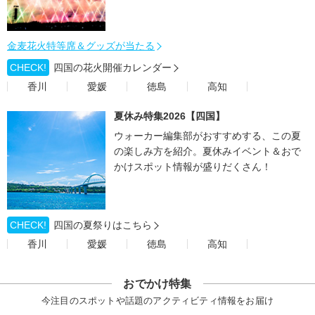
金麦花火特等席＆グッズが当たる
CHECK!
四国の花火開催カレンダー
香川
愛媛
徳島
高知
夏休み特集2026【四国】
ウォーカー編集部がおすすめする、この夏
の楽しみ方を紹介。夏休みイベント＆おで
かけスポット情報が盛りだくさん！
CHECK!
四国の夏祭りはこちら
香川
愛媛
徳島
高知
おでかけ特集
今注目のスポットや話題のアクティビティ情報をお届け