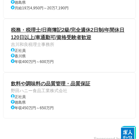
徳島県
月給19万4,950円～20万7,190円
税務・税理士/日商簿記2級/完全週休2日制/年間休日
120日以上/車通勤可/資格受験者歓迎
吉川和良税理士事務所
正社員
香川県
年収400万円～600万円
飲料や調味料の品質管理・品質保証
野田ハニー食品工業株式会社
正社員
徳島県
年収450万円～650万円
Sponsored by