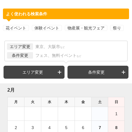
よく使われる検索条件
花イベント
体験イベント
物産展・観光フェア
祭り
エリア変更
東京、大阪市
など
条件変更
フェス、無料イベント
など
エリア変更
条件変更
2月
月
火
水
木
金
土
日
1
2
3
4
5
6
7
8