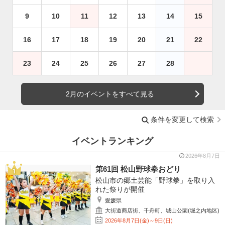
9
10
11
12
13
14
15
16
17
18
19
20
21
22
23
24
25
26
27
28
2月のイベントをすべて見る
条件を変更して検索
イベントランキング
2026年8月7日
第61回 松山野球拳おどり
松山市の郷土芸能「野球拳」を取り入
れた祭りが開催
愛媛県
大街道商店街、千舟町、城山公園(堀之内地区)
2026年8月7日(金)～9日(日)