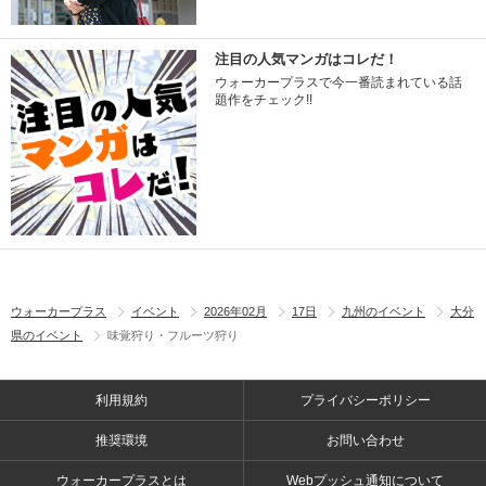
注目の人気マンガはコレだ！
ウォーカープラスで今一番読まれている話
題作をチェック!!
ウォーカープラス
イベント
2026年02月
17日
九州のイベント
大分
県のイベント
味覚狩り・フルーツ狩り
利用規約
プライバシーポリシー
推奨環境
お問い合わせ
ウォーカープラスとは
Webプッシュ通知について