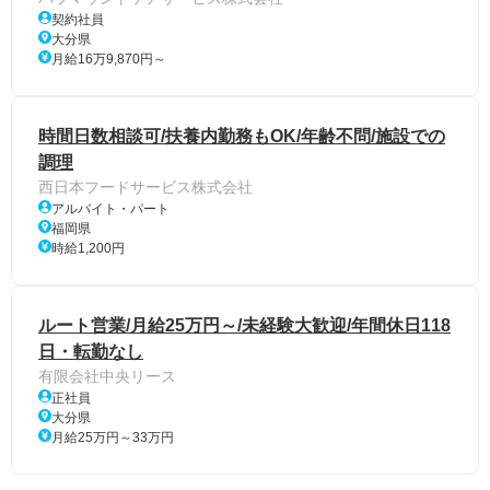
契約社員
大分県
月給16万9,870円～
時間日数相談可/扶養内勤務もOK/年齢不問/施設での
調理
西日本フードサービス株式会社
アルバイト・パート
福岡県
時給1,200円
ルート営業/月給25万円～/未経験大歓迎/年間休日118
日・転勤なし
有限会社中央リース
正社員
大分県
月給25万円～33万円