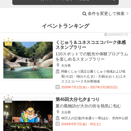
条件を変更して検索
イベントランキング
2026年8月7日
くじゅう＆ユネスコエコパーク体感
スタンプラリー
110スポットでの観光や体験プログラム
を楽しめるスタンプラリー
大分県
阿蘇くじゅう国立公園くじゅう地域および祖
母(そぼ)・傾(かたむき)・大崩(おおくえ)ユネ
スコエコパーク大分県地域
2026年7月1日(水)～2027年2月28日(日)
第45回大分七夕まつり
夏の風物詩が大分の街を熱気に包む
大分県
48万人の広場(中央通り一帯)ほか、市内中心部
2026年8月7日(金)・8日(土)