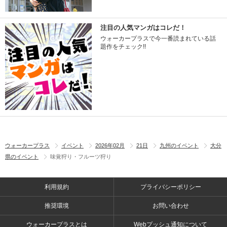
注目の人気マンガはコレだ！
ウォーカープラスで今一番読まれている話
題作をチェック!!
ウォーカープラス
イベント
2026年02月
21日
九州のイベント
大分
県のイベント
味覚狩り・フルーツ狩り
利用規約
プライバシーポリシー
推奨環境
お問い合わせ
ウォーカープラスとは
Webプッシュ通知について