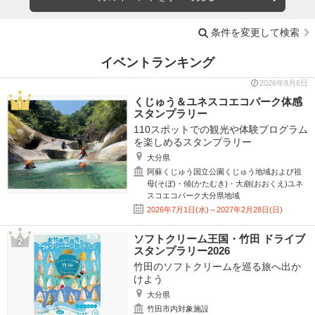
条件を変更して検索
イベントランキング
2026年8月6日
くじゅう＆ユネスコエコパーク体感
スタンプラリー
110スポットでの観光や体験プログラム
を楽しめるスタンプラリー
大分県
阿蘇くじゅう国立公園くじゅう地域および祖
母(そぼ)・傾(かたむき)・大崩(おおくえ)ユネ
スコエコパーク大分県地域
2026年7月1日(水)～2027年2月28日(日)
ソフトクリーム王国・竹田 ドライブ
スタンプラリー2026
竹田のソフトクリームを巡る旅へ出か
けよう
大分県
竹田市内対象施設