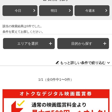
今日
明日
今週末
該当の検索結果は0件でした。
条件を変えてお探しください。
エリアを選択
目的から探す
もっと詳しい条件で絞り込む
1/1
（全0件中1〜0件）