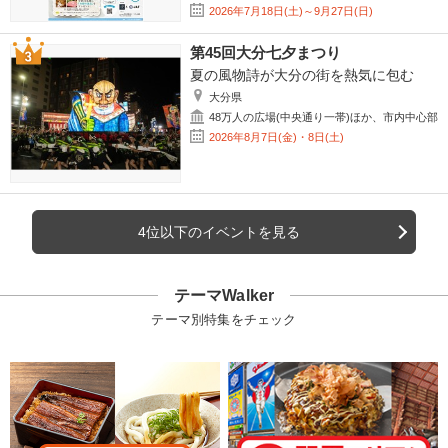
2026年7月18日(土)～9月27日(日)
第45回大分七夕まつり
夏の風物詩が大分の街を熱気に包む
大分県
48万人の広場(中央通り一帯)ほか、市内中心部
2026年8月7日(金)・8日(土)
4位以下のイベントを見る
テーマWalker
テーマ別特集をチェック