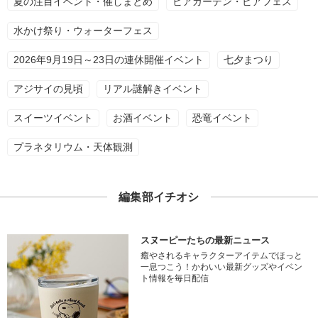
夏の注目イベント・催しまとめ
ビアガーデン・ビアフェス
水かけ祭り・ウォーターフェス
2026年9月19日～23日の連休開催イベント
七夕まつり
アジサイの見頃
リアル謎解きイベント
スイーツイベント
お酒イベント
恐竜イベント
プラネタリウム・天体観測
編集部イチオシ
スヌーピーたちの最新ニュース
癒やされるキャラクターアイテムでほっと
一息つこう！かわいい最新グッズやイベン
ト情報を毎日配信