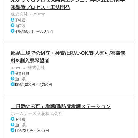
系製造プロセス・工法開発
株式会社トクヤマ
正社員
山口県
年収490万円～880万円
部品工場での組立・検査/日払いOK/即入寮可/寮費無
料/8割入寮希望者
move on株式会社
派遣社員
山口県
時給1,800円～2,250円
「日勤のみ可」看護師/訪問看護ステーション
ホームナース立花株式会社
正社員
山口県
月給23万円～30万円