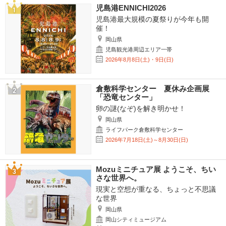
児島港ENNICHI2026
児島港最大規模の夏祭りが今年も開
催！
岡山県
児島観光港周辺エリア一帯
2026年8月8日(土)・9日(日)
倉敷科学センター 夏休み企画展
「恐竜センター」
卵の謎(なぞ)を解き明かせ！
岡山県
ライフパーク倉敷科学センター
2026年7月18日(土)～8月30日(日)
Mozuミニチュア展 ようこそ、ちい
さな世界へ。
現実と空想が重なる、ちょっと不思議
な世界
岡山県
岡山シティミュージアム