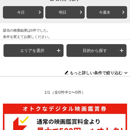
今日
明日
今週末
該当の検索結果は0件でした。
条件を変えてお探しください。
エリアを選択
目的から探す
もっと詳しい条件で絞り込む
1/1
（全0件中1〜0件）