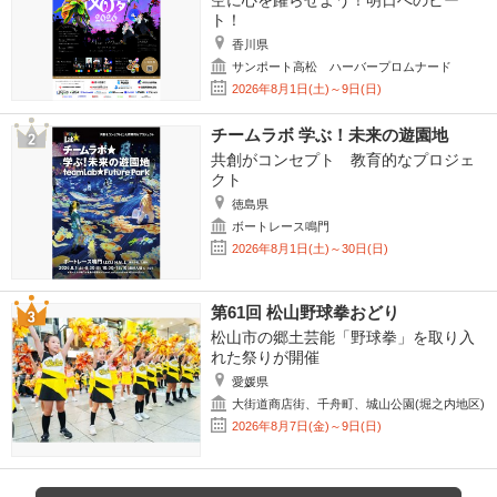
空に心を躍らせよう！明日へのビー
ト！
香川県
サンポート高松 ハーバープロムナード
2026年8月1日(土)～9日(日)
チームラボ 学ぶ！未来の遊園地
共創がコンセプト 教育的なプロジェ
クト
徳島県
ボートレース鳴門
2026年8月1日(土)～30日(日)
第61回 松山野球拳おどり
松山市の郷土芸能「野球拳」を取り入
れた祭りが開催
愛媛県
大街道商店街、千舟町、城山公園(堀之内地区)
2026年8月7日(金)～9日(日)