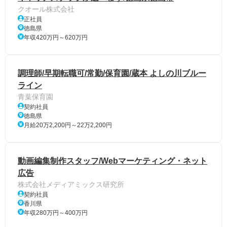
クオール株式会社
正社員
徳島県
年収420万円～620万円
調理師/早期転職可/常勤/保育園/蔵本 よしの川ブルー
ライン
青葉保育園
契約社員
徳島県
月給20万2,200円～22万2,200円
動画編集制作スタッフ/Webマーケティング・ネット
広告
株式会社メディアミックス研究所
契約社員
香川県
年収280万円～400万円