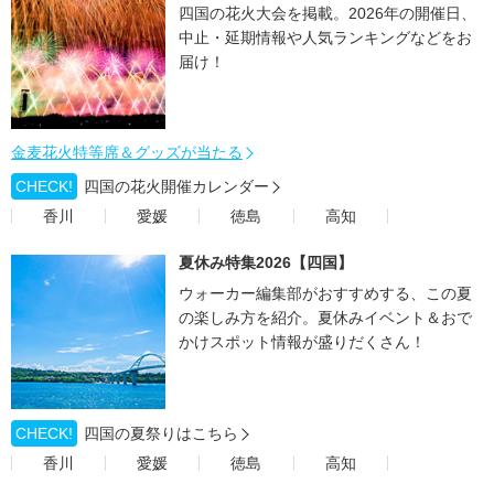
四国の花火大会を掲載。2026年の開催日、
中止・延期情報や人気ランキングなどをお
届け！
金麦花火特等席＆グッズが当たる
CHECK!
四国の花火開催カレンダー
香川
愛媛
徳島
高知
夏休み特集2026【四国】
ウォーカー編集部がおすすめする、この夏
の楽しみ方を紹介。夏休みイベント＆おで
かけスポット情報が盛りだくさん！
CHECK!
四国の夏祭りはこちら
香川
愛媛
徳島
高知