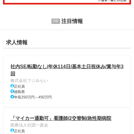
注目情報
求人情報
社内SE/転勤なし/年休114日/基本土日祝休み/賞与年3
回
株式会社フジみらい
正社員
徳島県
年収250万円～450万円
「マイカー通勤可」看護師/2交替制/急性期病院
医療法人社団一真会
正社員