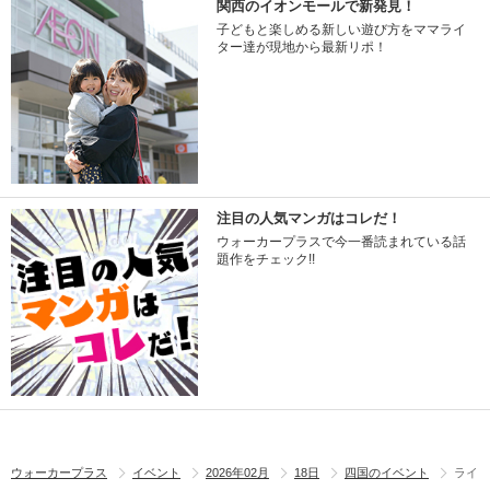
関西のイオンモールで新発見！
子どもと楽しめる新しい遊び方をママライ
ター達が現地から最新リポ！
注目の人気マンガはコレだ！
ウォーカープラスで今一番読まれている話
題作をチェック!!
ウォーカープラス
イベント
2026年02月
18日
四国のイベント
ライ