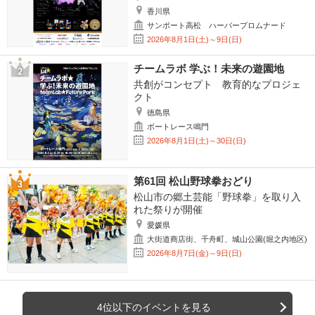
香川県
サンポート高松 ハーバープロムナード
2026年8月1日(土)～9日(日)
チームラボ 学ぶ！未来の遊園地
共創がコンセプト 教育的なプロジェ
クト
徳島県
ボートレース鳴門
2026年8月1日(土)～30日(日)
第61回 松山野球拳おどり
松山市の郷土芸能「野球拳」を取り入
れた祭りが開催
愛媛県
大街道商店街、千舟町、城山公園(堀之内地区)
2026年8月7日(金)～9日(日)
4位以下のイベントを見る