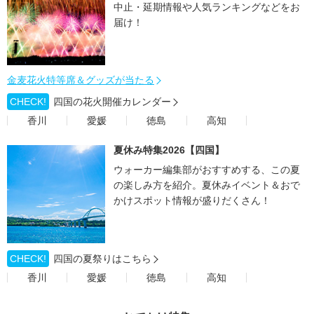
中止・延期情報や人気ランキングなどをお
届け！
金麦花火特等席＆グッズが当たる
CHECK!
四国の花火開催カレンダー
香川
愛媛
徳島
高知
夏休み特集2026【四国】
ウォーカー編集部がおすすめする、この夏
の楽しみ方を紹介。夏休みイベント＆おで
かけスポット情報が盛りだくさん！
CHECK!
四国の夏祭りはこちら
香川
愛媛
徳島
高知