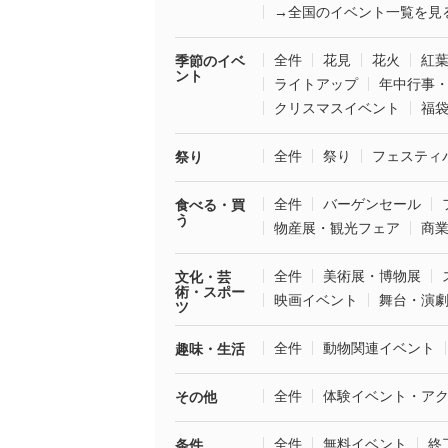
→全国のイベント一覧を見
全件
花見
花火
紅
季節のイベ
ント
ライトアップ
年中行事
クリスマスイベント
福
全件
祭り
フェスティ
祭り
全件
バーゲンセール
食べる・買
う
物産展・観光フェア
商
全件
美術展・博物展
文化・芸
術・スポー
映画イベント
舞台・演
ツ
全件
動物関連イベント
趣味・生活
全件
体験イベント・ア
その他
全件
無料イベント
終
条件