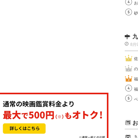
お
砂
九
8月
佐
の
福
福
ベ
お
九