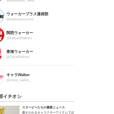
@walkerplus_news
ウォーカープラス漫画部
@walkerpluscomic
関西ウォーカー
@KansaiWalkers
東海ウォーカー
@TokaiWalkers
キャラWalker
@chara_walker_
部イチオシ
スヌーピーたちの最新ニュース
癒やされるキャラクターアイテムでほ