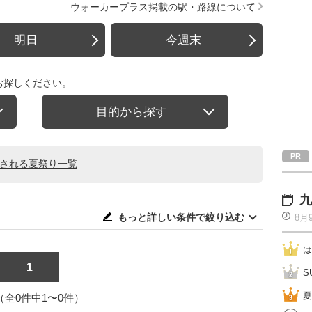
ウォーカープラス掲載の駅・路線について
明日
今週末
お探しください。
目的から探す
催される夏祭り一覧
九
もっと詳しい条件で絞り込む
8月
は
1
S
夏
1（全0件中1〜0件）