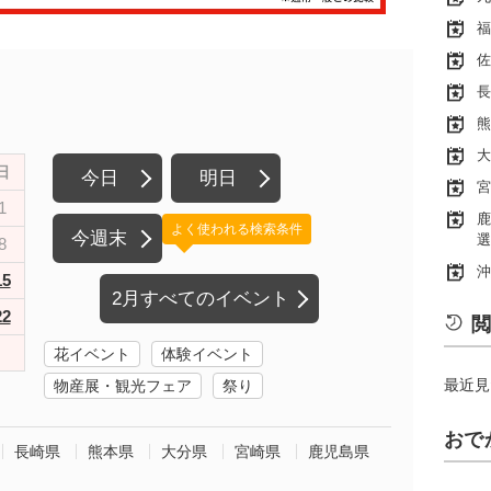
福
佐
長
熊
大
日
今日
明日
宮
1
鹿
よく使われる検索条件
今週末
選
8
沖
15
2月すべてのイベント
22
閲
花イベント
体験イベント
最近見
物産展・観光フェア
祭り
おで
長崎県
熊本県
大分県
宮崎県
鹿児島県