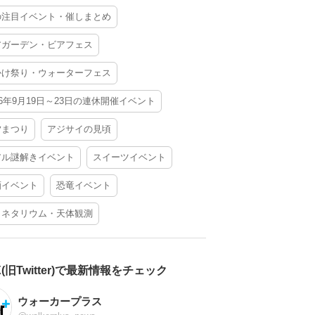
の注目イベント・催しまとめ
アガーデン・ビアフェス
かけ祭り・ウォーターフェス
26年9月19日～23日の連休開催イベント
夕まつり
アジサイの見頃
アル謎解きイベント
スイーツイベント
酒イベント
恐竜イベント
ラネタリウム・天体観測
X(旧Twitter)で最新情報をチェック
ウォーカープラス