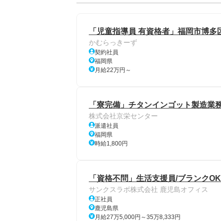
「児童指導員 有資格者」福岡市博多
かむらっきーず
契約社員
福岡県
月給22万円～
「寮完備」チタンインゴット製造業務
株式会社京栄センター
派遣社員
福岡県
時給1,800円
「資格不問」生活支援員/ブランクOK
サンクスラボ株式会社 鹿児島オフィス
正社員
鹿児島県
月給27万5,000円～35万8,333円