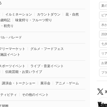
る
夏
葉
イルミネーション
カウントダウン
花・自然
ビ
・歳時記
味覚狩り・フルーツ狩り
水
袋・初売り
20
バル・パレード
七
フリーマーケット
グルメ・フードフェス
リ
業施設イベント
お
スポーツイベント
ライブ・音楽イベント
劇
伝統芸能・お笑いライブ
プ
講演会・トークショー
展示会
アニメ・ゲーム
クティビティ
その他のイベント
了間際