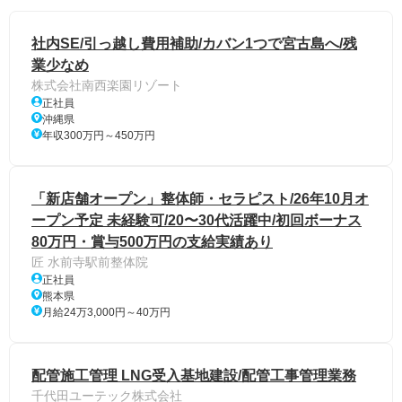
社内SE/引っ越し費用補助/カバン1つで宮古島へ/残
業少なめ
株式会社南西楽園リゾート
正社員
沖縄県
年収300万円～450万円
「新店舗オープン」整体師・セラピスト/26年10月オ
ープン予定 未経験可/20〜30代活躍中/初回ボーナス
80万円・賞与500万円の支給実績あり
匠 水前寺駅前整体院
正社員
熊本県
月給24万3,000円～40万円
配管施工管理 LNG受入基地建設/配管工事管理業務
千代田ユーテック株式会社