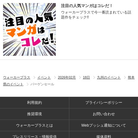
注目の人気マンガはコレだ！
ウォーカープラスで今一番読まれている話
題作をチェック!!
ウォーカープラス
イベント
2026年02月
18日
九州のイベント
熊本
県のイベント
バーゲンセール
利用規約
プライバシーポリシー
推奨環境
お問い合わせ
ウォーカープラスとは
Webプッシュ通知について
プレスリリース・情報提供
媒体資料