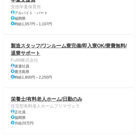
安徳学童保育所
アルバイト・パート
福岡県
時給1,057円～1,107円
製造スタッフ/ワンルーム寮完備/即入寮OK/寮費無料/
退寮サポート
Fulfill株式会社
派遣社員
鹿児島県
時給1,800円～2,250円
栄養士/有料老人ホーム/日勤のみ
住宅型有料老人ホームプリマヴェラ
正社員
福岡県
月給20万円