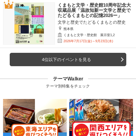
くまもと文学・歴史館10周年記念大
収蔵品展「温故知新ー文学と歴史で
たどるくまもとの記憶2026ー」
文学と歴史でたどるくまもとの歴史
熊本県
くまもと文学・歴史館 展示室1,2
2026年7月17日(金)～9月23日(水)
4位以下のイベントを見る
テーマWalker
テーマ別特集をチェック