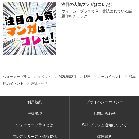
注目の人気マンガはコレだ！
ウォーカープラスで今一番読まれている話
題作をチェック!!
ウォーカープラス
イベント
2026年02月
18日
九州のイベント
熊本
県のイベント
趣味・生活
利用規約
プライバシーポリシー
推奨環境
お問い合わせ
ウォーカープラスとは
Webプッシュ通知について
プレスリリース・情報提供
媒体資料