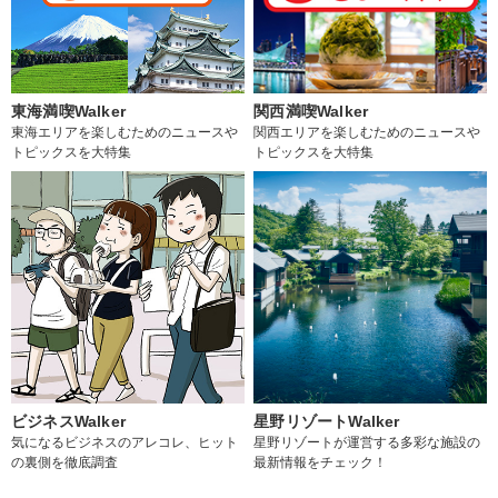
東海満喫Walker
関西満喫Walker
東海エリアを楽しむためのニュースや
関西エリアを楽しむためのニュースや
トピックスを大特集
トピックスを大特集
ビジネスWalker
星野リゾートWalker
気になるビジネスのアレコレ、ヒット
星野リゾートが運営する多彩な施設の
の裏側を徹底調査
最新情報をチェック！