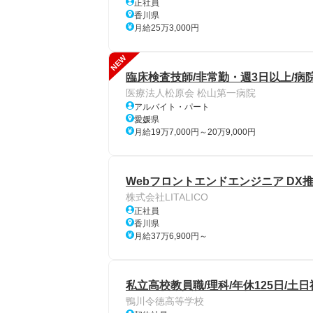
正社員
香川県
月給25万3,000円
NEW
臨床検査技師/非常勤・週3日以上/病
医療法人松原会 松山第一病院
アルバイト・パート
愛媛県
月給19万7,000円～20万9,000円
Webフロントエンドエンジニア DX
株式会社LITALICO
正社員
香川県
月給37万6,900円～
私立高校教員職/理科/年休125日/土
鴨川令徳高等学校