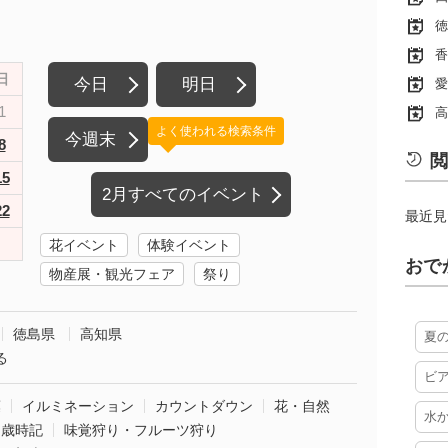
徳
香
日
今日
明日
愛
1
高
よく使われる検索条件
今週末
8
閲
15
2月すべてのイベント
22
最近見
花イベント
体験イベント
おで
物産展・観光フェア
祭り
徳島県
高知県
夏
る
ビ
葉
イルミネーション
カウントダウン
花・自然
水
・歳時記
味覚狩り・フルーツ狩り