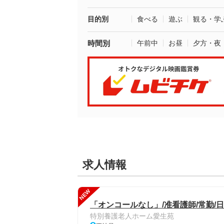
目的別
食べる
遊ぶ
観る・学
時間別
午前中
お昼
夕方・夜
求人情報
NEW
「オンコールなし」/准看護師/常勤/
特別養護老人ホーム愛生苑