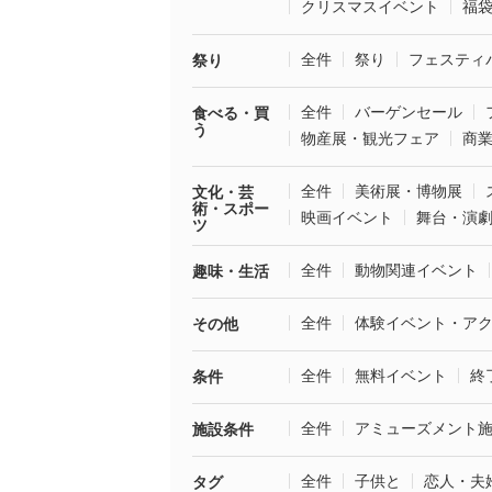
クリスマスイベント
福
全件
祭り
フェスティ
祭り
全件
バーゲンセール
食べる・買
う
物産展・観光フェア
商
全件
美術展・博物展
文化・芸
術・スポー
映画イベント
舞台・演
ツ
全件
動物関連イベント
趣味・生活
全件
体験イベント・ア
その他
全件
無料イベント
終
条件
全件
アミューズメント
施設条件
全件
子供と
恋人・夫
タグ