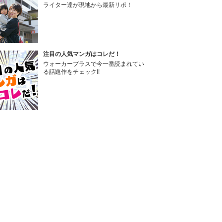
ライター達が現地から最新リポ！
注目の人気マンガはコレだ！
ウォーカープラスで今一番読まれてい
る話題作をチェック!!