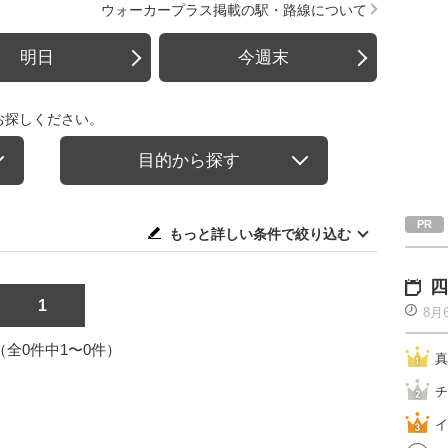
ウォーカープラス掲載の駅・路線について
明日
今週末
お探しください。
目的から探す
もっと詳しい条件で絞り込む
四
1
8月
1（全0件中1〜0件）
真
チ
イ