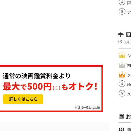
阿
ア
四
8月
シ
柏
ク
ゆ
ス
お
四