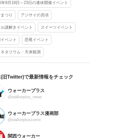
26年9月19日～23日の連休開催イベント
夕まつり
アジサイの見頃
アル謎解きイベント
スイーツイベント
酒イベント
恐竜イベント
ラネタリウム・天体観測
X(旧Twitter)で最新情報をチェック
ウォーカープラス
@walkerplus_news
ウォーカープラス漫画部
@walkerpluscomic
関西ウォーカー