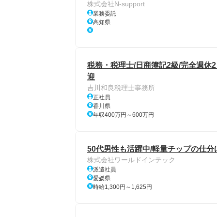
株式会社N-support
業務委託
高知県
税務・税理士/日商簿記2級/完全週休2
迎
吉川和良税理士事務所
正社員
香川県
年収400万円～600万円
50代男性も活躍中/軽量チップの仕分け
株式会社ワールドインテック
派遣社員
愛媛県
時給1,300円～1,625円