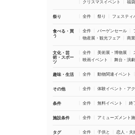
クリスマスイベント
福
全件
祭り
フェスティ
祭り
全件
バーゲンセール
食べる・買
う
物産展・観光フェア
商
全件
美術展・博物展
文化・芸
術・スポー
映画イベント
舞台・演
ツ
全件
動物関連イベント
趣味・生活
全件
体験イベント・ア
その他
全件
無料イベント
終
条件
全件
アミューズメント
施設条件
全件
子供と
恋人・夫
タグ