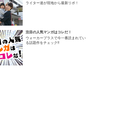
ライター達が現地から最新リポ！
注目の人気マンガはコレだ！
ウォーカープラスで今一番読まれてい
る話題作をチェック!!