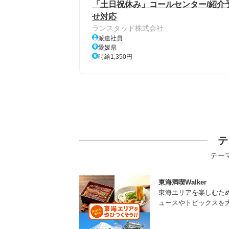
「土日祝休み」コールセンター/紹介
せ対応
ランスタッド株式会社
派遣社員
愛媛県
時給1,350円
テ
テー
東海満喫Walker
東海エリアを楽しむた
ュースやトピックスを