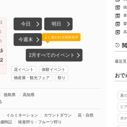
徳
香
日
今日
明日
愛
1
高
よく使われる検索条件
今週末
8
閲
15
2月すべてのイベント
22
最近見
花イベント
体験イベント
おで
物産展・観光フェア
祭り
徳島県
高知県
夏
る
ビ
葉
イルミネーション
カウントダウン
花・自然
水
・歳時記
味覚狩り・フルーツ狩り