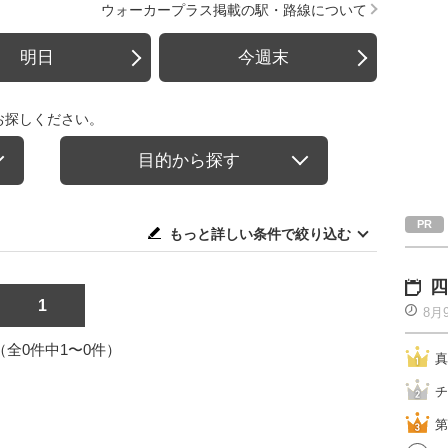
ウォーカープラス掲載の駅・路線について
明日
今週末
お探しください。
目的から探す
もっと詳しい条件で絞り込む
四
1
8月
1（全0件中1〜0件）
真
チ
第