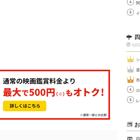
阿
イ
四
8月
シ
道
市
ロ
レ
お
四