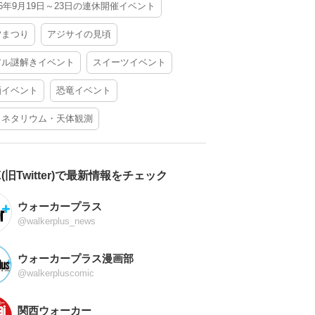
26年9月19日～23日の連休開催イベント
夕まつり
アジサイの見頃
アル謎解きイベント
スイーツイベント
酒イベント
恐竜イベント
ラネタリウム・天体観測
X(旧Twitter)で最新情報をチェック
ウォーカープラス
@walkerplus_news
ウォーカープラス漫画部
@walkerpluscomic
関西ウォーカー