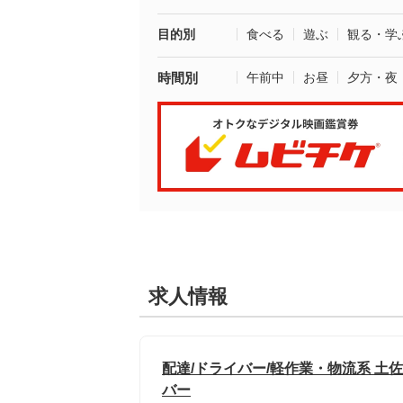
目的別
食べる
遊ぶ
観る・学
時間別
午前中
お昼
夕方・夜
求人情報
配達/ドライバー/軽作業・物流系 土
バー