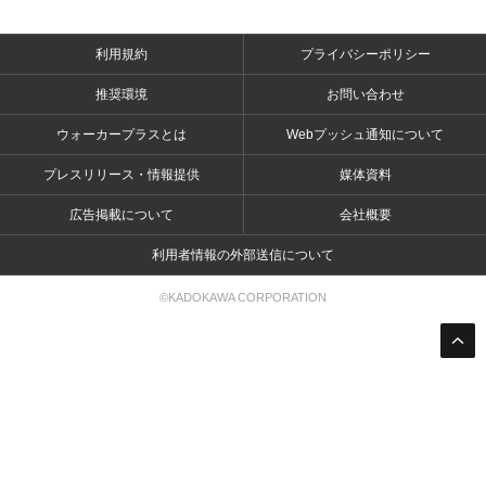
利用規約
プライバシーポリシー
推奨環境
お問い合わせ
ウォーカープラスとは
Webプッシュ通知について
プレスリリース・情報提供
媒体資料
広告掲載について
会社概要
利用者情報の外部送信について
©KADOKAWA CORPORATION