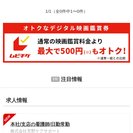
1/1
（全0件中1〜0件）
注目情報
求人情報
NEW
本社/支店の看護師/日勤常勤
株式会社芳野ケアサポート