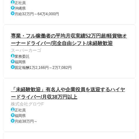
正社員
沖縄県
月給32万円～64万4,000円
専業・フル稼働者の平均月収実績52万円超/軽貨物オ
ーナードライバー/完全自由シフト/未経験歓迎
スーパーカーゴ
業務委託
福岡県
固定報酬1万2,166円～2万7,082円
「未経験歓迎」有名人や企業役員を送迎するハイヤ
ードライバー/月収38万円以上
株式会社グロウF
正社員
福岡県
月給38万円～