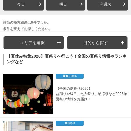
今日
明日
今週末
該当の検索結果は0件でした。
条件を変えてお探しください。
エリアを選択
目的から探す
【夏休み特集2026】夏祭りへ行こう！全国の夏祭り情報やランキ
ングなど
夏祭り2026
【全国の夏祭り2026】
盆踊りや縁日、七夕祭り、納涼祭など2026年
夏祭り情報をお届け！
屋台あり