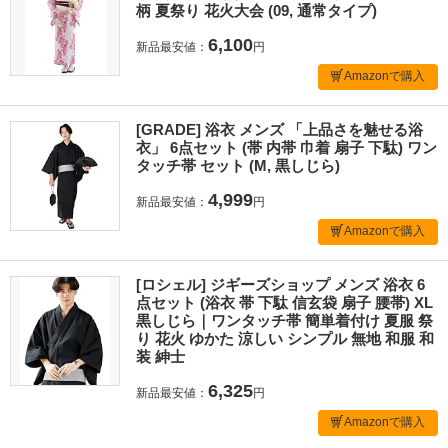
柄 夏祭り 花火大会 (09, 通常タイプ)
6,100
新品最安値：
円
Amazonで購入
[GRADE] 浴衣 メンズ 「上品さを魅せる浴
衣」 6点セット (帯 内帯 巾着 扇子 下駄) ワン
タッチ帯 セット (M, 黒しじら)
4,999
新品最安値：
円
Amazonで購入
[ロシェル] ジギーズショップ メンズ 浴衣 6
点セット (浴衣 帯 下駄 信玄袋 扇子 腰帯) XL
黒しじら｜ワンタッチ帯 簡単着付け 夏服 祭
り 花火 ゆかた 涼しい シンプル 無地 和服 和
装 紳士
6,325
新品最安値：
円
Amazonで購入