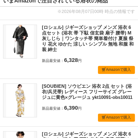
いまAmazonで注目されている浴衣の商品
※2026年08月07日00時 時点の情報です
[ロシェル] ジギーズショップ メンズ 浴衣 6
点セット (浴衣 帯 下駄 信玄袋 扇子 腰帯) M
灰しじら｜ワンタッチ帯 簡単着付け 夏服 祭
り 花火 ゆかた 涼しい シンプル 無地 和服 和
装 紳士
6,328
新品最安値：
円
Amazonで購入
[SOUBIEN] ソウビエン 浴衣 2点 セット (浴
衣/兵児帯) レディース フリーサイズ グレー
ジュに黄色×グレージュ ykt10091-obs10011
6,390
新品最安値：
円
Amazonで購入
[ロシェル] ジギーズショップ メンズ 浴衣 6