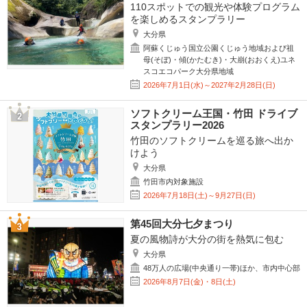
110スポットでの観光や体験プログラム
を楽しめるスタンプラリー
大分県
阿蘇くじゅう国立公園くじゅう地域および祖
母(そぼ)・傾(かたむき)・大崩(おおくえ)ユネ
スコエコパーク大分県地域
2026年7月1日(水)～2027年2月28日(日)
ソフトクリーム王国・竹田 ドライブ
スタンプラリー2026
竹田のソフトクリームを巡る旅へ出か
けよう
大分県
竹田市内対象施設
2026年7月18日(土)～9月27日(日)
第45回大分七夕まつり
夏の風物詩が大分の街を熱気に包む
大分県
48万人の広場(中央通り一帯)ほか、市内中心部
2026年8月7日(金)・8日(土)