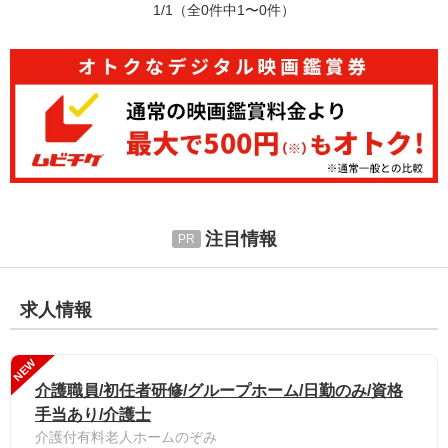
1/1
（全0件中1〜0件）
注目情報
求人情報
NEW
介護職員/初任者研修/グループホーム/日勤のみ/資格
手当あり/介護士
介護付有料老人ホームのぞみ