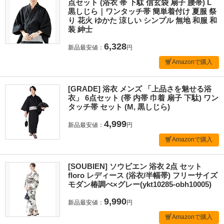
点セット (浴衣 帯 下駄 信玄袋 扇子 腰帯) L
黒しじら｜ワンタッチ帯 簡単着付け 夏服 祭
り 花火 ゆかた 涼しい シンプル 無地 和服 和
装 紳士
6,328
新品最安値：
円
Amazonで購入
[GRADE] 浴衣 メンズ 「上品さを魅せる浴
衣」 6点セット (帯 内帯 巾着 扇子 下駄) ワン
タッチ帯 セット (M, 黒しじら)
4,999
新品最安値：
円
Amazonで購入
[SOUBIEN] ソウビエン 浴衣 2点 セット
floro レディース (浴衣/半幅帯) フリーサイズ
モダン椿調べ×グレー(ykt10285-obh10005)
9,990
新品最安値：
円
Amazonで購入