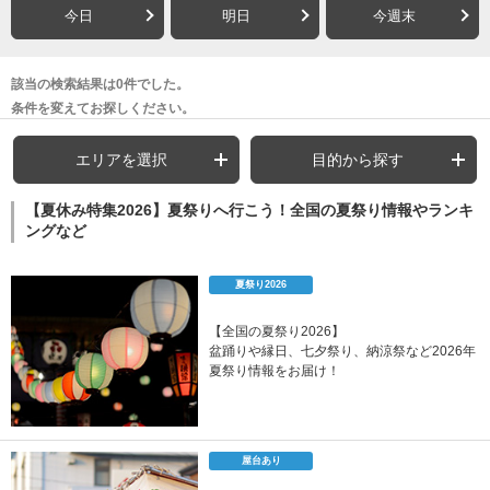
今日
明日
今週末
該当の検索結果は0件でした。
条件を変えてお探しください。
エリアを選択
目的から探す
【夏休み特集2026】夏祭りへ行こう！全国の夏祭り情報やランキ
ングなど
夏祭り2026
【全国の夏祭り2026】
盆踊りや縁日、七夕祭り、納涼祭など2026年
夏祭り情報をお届け！
屋台あり