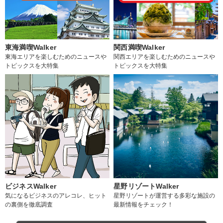
東海満喫Walker
関西満喫Walker
東海エリアを楽しむためのニュースや
関西エリアを楽しむためのニュースや
トピックスを大特集
トピックスを大特集
ビジネスWalker
星野リゾートWalker
気になるビジネスのアレコレ、ヒット
星野リゾートが運営する多彩な施設の
の裏側を徹底調査
最新情報をチェック！