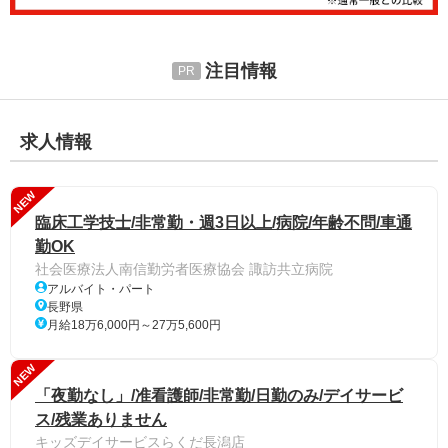
注目情報
求人情報
NEW
臨床工学技士/非常勤・週3日以上/病院/年齢不問/車通
勤OK
社会医療法人南信勤労者医療協会 諏訪共立病院
アルバイト・パート
長野県
月給18万6,000円～27万5,600円
NEW
「夜勤なし」/准看護師/非常勤/日勤のみ/デイサービ
ス/残業ありません
キッズデイサービスらくだ長潟店