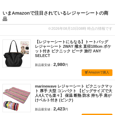
いまAmazonで注目されているレジャーシートの商
品
※2026年08月10日08時 時点の情報です
【レジャーシートにもなる】トートバッグ
レジャーシート 2WAY 撥水 直径100cm ポケ
ット付き ピクニック ビーチ 旅行 ANY
SELECT
2,980
新品最安値：
円
Amazonで購入
marinewave レジャーシート ピクニックマッ
ト 厚手 大型 コンパクト 【ビッグサイズで大
人4人でも楽々】 保温 断熱 防水 持ち手 肩が
けベルト付き (ピンク)
2,423
新品最安値：
円