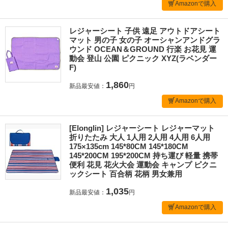
Amazonで購入
レジャーシート 子供 遠足 アウトドアシート
マット 男の子 女の子 オーシャンアンドグラ
ウンド OCEAN＆GROUND 行楽 お花見 運
動会 登山 公園 ピクニック XYZ(ラベンダー
F)
1,860
新品最安値：
円
Amazonで購入
[Elonglin] レジャーシート レジャーマット
折りたたみ 大人 1人用 2人用 4人用 6人用
175×135cm 145*80CM 145*180CM
145*200CM 195*200CM 持ち運び 軽量 携帯
便利 花見 花火大会 運動会 キャンプ ピクニ
ックシート 百合柄 花柄 男女兼用
1,035
新品最安値：
円
Amazonで購入