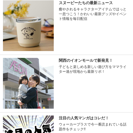
スヌーピーたちの最新ニュース
癒やされるキャラクターアイテムでほっと
一息つこう！かわいい最新グッズやイベン
ト情報を毎日配信
関西のイオンモールで新発見！
子どもと楽しめる新しい遊び方をママライ
ター達が現地から最新リポ！
注目の人気マンガはコレだ！
ウォーカープラスで今一番読まれている話
題作をチェック!!