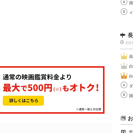
国
イ
長
8月
高
白
白
ダ
国
お
甲