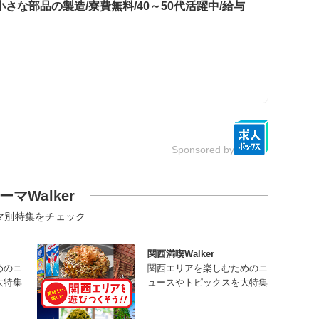
さな部品の製造/寮費無料/40～50代活躍中/給与
Sponsored by
ーマWalker
マ別特集をチェック
関西満喫Walker
めのニ
関西エリアを楽しむためのニ
大特集
ュースやトピックスを大特集