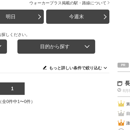
ウォーカープラス掲載の駅・路線について
明日
今週末
お探しください。
目的から探す
もっと詳しい条件で絞り込む
長
1
8月
1（全0件中1〜0件）
第
日
諏