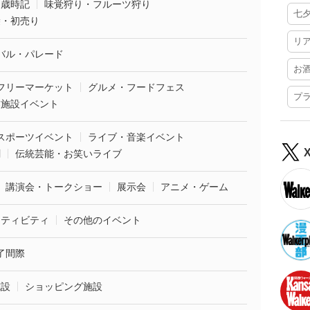
・歳時記
味覚狩り・フルーツ狩り
七
袋・初売り
リ
バル・パレード
お
フリーマーケット
グルメ・フードフェス
プ
業施設イベント
スポーツイベント
ライブ・音楽イベント
劇
伝統芸能・お笑いライブ
講演会・トークショー
展示会
アニメ・ゲーム
クティビティ
その他のイベント
了間際
施設
ショッピング施設