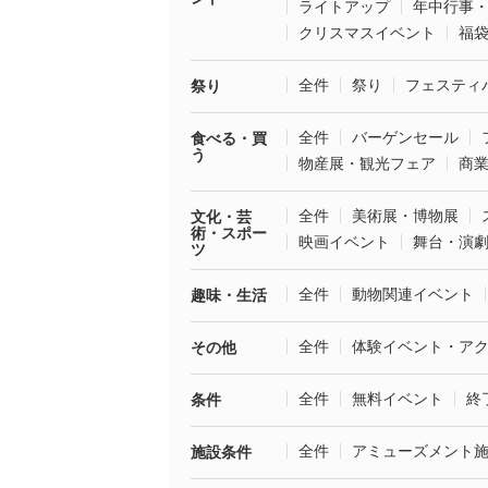
ライトアップ
年中行事
クリスマスイベント
福
全件
祭り
フェスティ
祭り
全件
バーゲンセール
食べる・買
う
物産展・観光フェア
商
全件
美術展・博物展
文化・芸
術・スポー
映画イベント
舞台・演
ツ
全件
動物関連イベント
趣味・生活
全件
体験イベント・ア
その他
全件
無料イベント
終
条件
全件
アミューズメント
施設条件