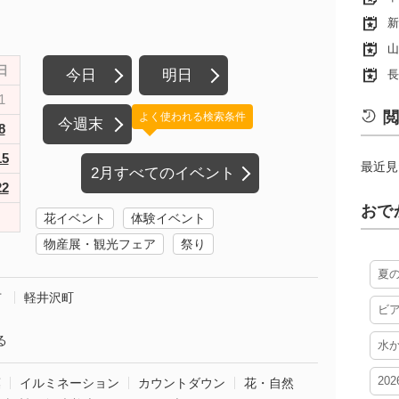
新
山
日
今日
明日
長
1
閲
よく使われる検索条件
今週末
8
15
最近見
2月すべてのイベント
22
おで
花イベント
体験イベント
物産展・観光フェア
祭り
夏
市
軽井沢町
ビ
る
水
20
葉
イルミネーション
カウントダウン
花・自然