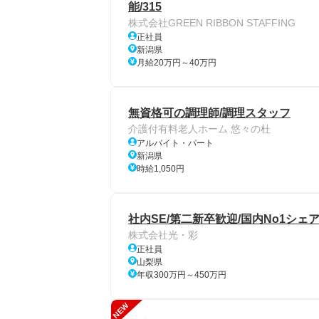
能/315
株式会社GREEN RIBBON STAFFING
正社員
新潟県
月給20万円～40万円
無資格可の調理師/調理スタッフ
介護付有料老人ホーム 悠々の杜
アルバイト・パート
新潟県
時給1,050円
社内SE/第二新卒歓迎/国内No1シェ
株式会社光・彩
正社員
山梨県
年収300万円～450万円
NEW