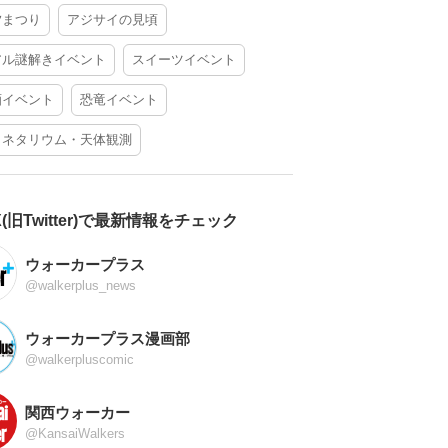
夕まつり
アジサイの見頃
アル謎解きイベント
スイーツイベント
酒イベント
恐竜イベント
ラネタリウム・天体観測
X(旧Twitter)で最新情報をチェック
ウォーカープラス
@walkerplus_news
ウォーカープラス漫画部
@walkerpluscomic
関西ウォーカー
@KansaiWalkers