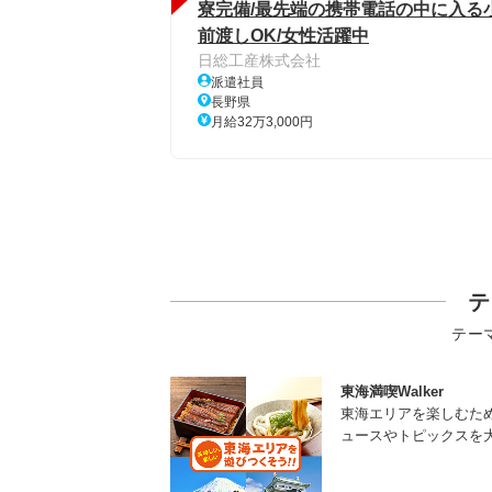
寮完備/最先端の携帯電話の中に入る小
前渡しOK/女性活躍中
日総工産株式会社
派遣社員
長野県
月給32万3,000円
テ
テー
東海満喫Walker
東海エリアを楽しむた
ュースやトピックスを