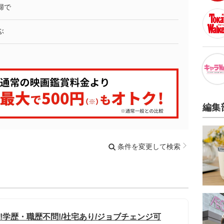
婦で
ぶ
編集
条件を変更して検索
!学歴・職歴不問!/社宅あり/ジョブチェンジ可