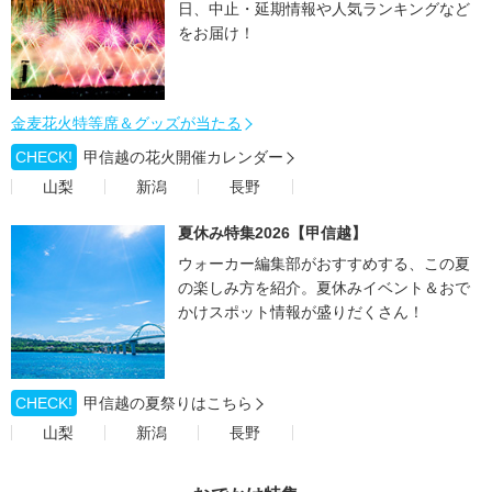
日、中止・延期情報や人気ランキングなど
をお届け！
金麦花火特等席＆グッズが当たる
CHECK!
甲信越の花火開催カレンダー
山梨
新潟
長野
夏休み特集2026【甲信越】
ウォーカー編集部がおすすめする、この夏
の楽しみ方を紹介。夏休みイベント＆おで
かけスポット情報が盛りだくさん！
CHECK!
甲信越の夏祭りはこちら
山梨
新潟
長野