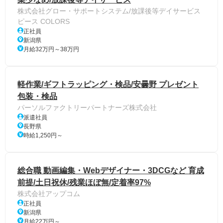
株式会社グロー・サポートシステム/放課後等デイサービス
ピース COLORS
正社員
新潟県
月給32万円～38万円
軽作業/ギフトラッピング・検品/安曇野 プレゼント
包装・検品
パーソルファクトリーパートナーズ株式会社
派遣社員
長野県
時給1,250円～
総合職 動画編集・Webデザイナー・3DCGなど 育成
前提/土日祝休/残業ほぼ無/定着率97%
株式会社アップコム
正社員
新潟県
月給22万円～