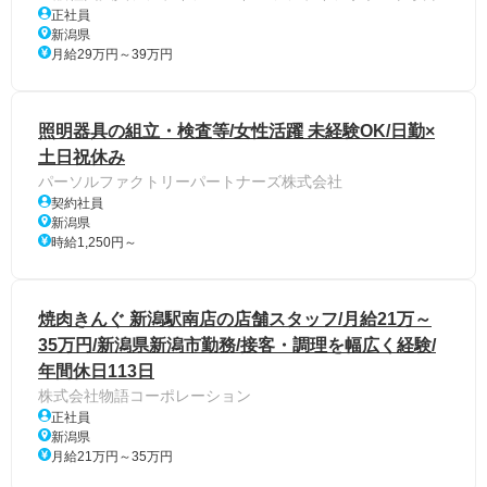
正社員
新潟県
月給29万円～39万円
照明器具の組立・検査等/女性活躍 未経験OK/日勤×
土日祝休み
パーソルファクトリーパートナーズ株式会社
契約社員
新潟県
時給1,250円～
焼肉きんぐ 新潟駅南店の店舗スタッフ/月給21万～
35万円/新潟県新潟市勤務/接客・調理を幅広く経験/
年間休日113日
株式会社物語コーポレーション
正社員
新潟県
月給21万円～35万円