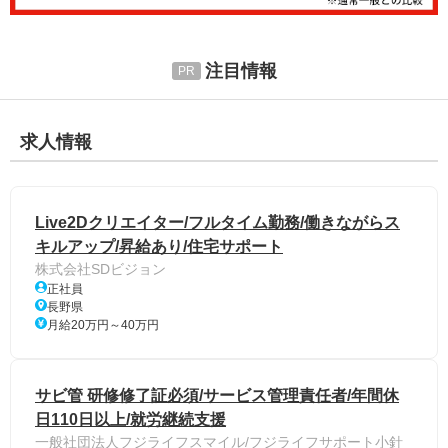
注目情報
求人情報
Live2Dクリエイター/フルタイム勤務/働きながらス
キルアップ/昇給あり/住宅サポート
株式会社SDビジョン
正社員
長野県
月給20万円～40万円
サビ管 研修修了証必須/サービス管理責任者/年間休
日110日以上/就労継続支援
一般社団法人フジライフスマイル/フジライフサポート小針