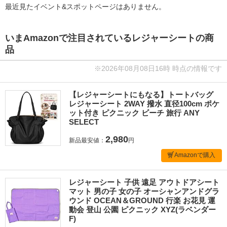
最近見たイベント&スポットページはありません。
いまAmazonで注目されているレジャーシートの商
品
※2026年08月08日16時 時点の情報です
【レジャーシートにもなる】トートバッグ
レジャーシート 2WAY 撥水 直径100cm ポケ
ット付き ピクニック ビーチ 旅行 ANY
SELECT
2,980
新品最安値：
円
Amazonで購入
レジャーシート 子供 遠足 アウトドアシート
マット 男の子 女の子 オーシャンアンドグラ
ウンド OCEAN＆GROUND 行楽 お花見 運
動会 登山 公園 ピクニック XYZ(ラベンダー
F)