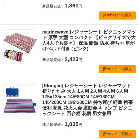
1,860
新品最安値：
円
Amazonで購入
marinewave レジャーシート ピクニックマッ
ト 厚手 大型 コンパクト 【ビッグサイズで大
人4人でも楽々】 保温 断熱 防水 持ち手 肩が
けベルト付き (ピンク)
2,423
新品最安値：
円
Amazonで購入
[Elonglin] レジャーシート レジャーマット
折りたたみ 大人 1人用 2人用 4人用 6人用
175×135cm 145*80CM 145*180CM
145*200CM 195*200CM 持ち運び 軽量 携帯
便利 花見 花火大会 運動会 キャンプ ピクニ
ックシート 百合柄 花柄 男女兼用
1,035
新品最安値：
円
Amazonで購入