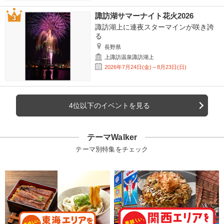
諏訪湖サマーナイト花火2026
諏訪湖上に連夜スターマインが咲き誇
る
長野県
上諏訪温泉諏訪湖上
2026年7月24日(金)～8月23日(日)
4位以下のイベントを見る
テーマWalker
テーマ別特集をチェック