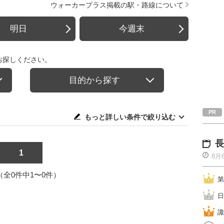
ウォーカープラス掲載の駅・路線について
明日
今週末
お探しください。
目的から探す
もっと詳しい条件で絞り込む
長
1
8月
1（全0件中1〜0件）
第
日
諏