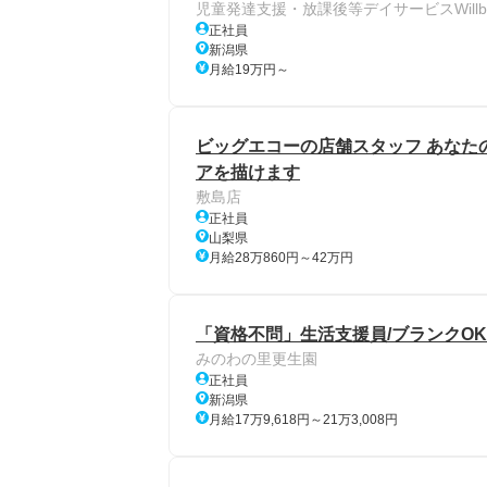
児童発達支援・放課後等デイサービスWillb
正社員
新潟県
月給19万円～
ビッグエコーの店舗スタッフ あなた
アを描けます
敷島店
正社員
山梨県
月給28万860円～42万円
「資格不問」生活支援員/ブランクOK
みのわの里更生園
正社員
新潟県
月給17万9,618円～21万3,008円