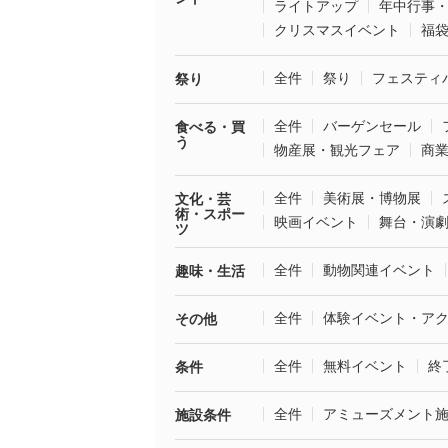
ライトアップ
年中行事
クリスマスイベント
福
全件
祭り
フェスティ
祭り
全件
バーゲンセール
食べる・買
う
物産展・観光フェア
商
全件
美術展・博物展
文化・芸
術・スポー
映画イベント
舞台・演
ツ
全件
動物関連イベント
趣味・生活
全件
体験イベント・ア
その他
全件
無料イベント
終
条件
全件
アミューズメント
施設条件