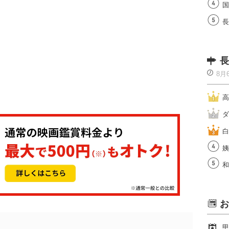
国
長
長
8月
高
ダ
白
姨
和
お
甲