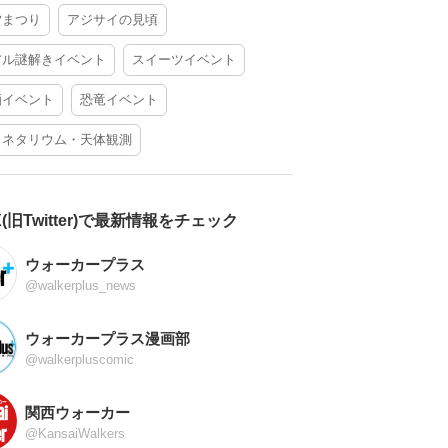
夕まつり
アジサイの見頃
アル謎解きイベント
スイーツイベント
酒イベント
恐竜イベント
ラネタリウム・天体観測
X(旧Twitter)で最新情報をチェック
ウォーカープラス
@walkerplus_news
ウォーカープラス漫画部
@walkerpluscomic
関西ウォーカー
@KansaiWalkers