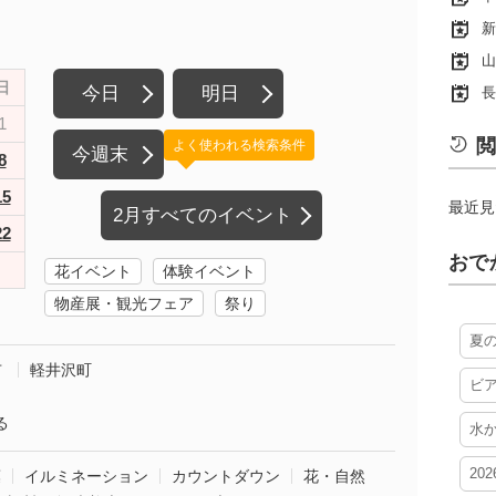
新
山
日
今日
明日
長
1
閲
よく使われる検索条件
今週末
8
15
最近見
2月すべてのイベント
22
おで
花イベント
体験イベント
物産展・観光フェア
祭り
夏
市
軽井沢町
ビ
る
水
20
葉
イルミネーション
カウントダウン
花・自然