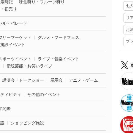
・歳時記
味覚狩り・フルーツ狩り
七
袋・初売り
リ
バル・パレード
お
フリーマーケット
グルメ・フードフェス
プ
業施設イベント
スポーツイベント
ライブ・音楽イベント
劇
伝統芸能・お笑いライブ
講演会・トークショー
展示会
アニメ・ゲーム
クティビティ
その他のイベント
了間際
施設
ショッピング施設