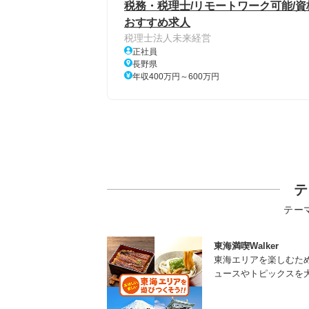
税務・税理士/リモートワーク可能/資
おすすめ求人
税理士法人未来経営
正社員
長野県
年収400万円～600万円
テ
テー
東海満喫Walker
東海エリアを楽しむた
ュースやトピックスを