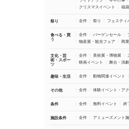
ライトアップ
年中行事
クリスマスイベント
福
全件
祭り
フェスティ
祭り
全件
バーゲンセール
食べる・買
う
物産展・観光フェア
商
全件
美術展・博物展
文化・芸
術・スポー
映画イベント
舞台・演
ツ
全件
動物関連イベント
趣味・生活
全件
体験イベント・ア
その他
全件
無料イベント
終
条件
全件
アミューズメント
施設条件