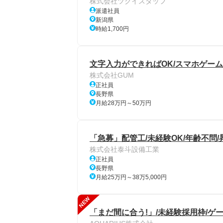
株式会社ツクイスタッフ
派遣社員
新潟県
時給1,700円
文字入力ができればOK/スマホゲーム
株式会社GUM
正社員
長野県
月給28万円～50万円
「急募」配管工/未経験OK/年齢不問
株式会社泰斗設備工業
正社員
長野県
月給25万円～38万5,000円
NEW
「まだ間に合う!」/未経験採用枠/ゲ