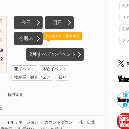
七
リ
日
今日
明日
お
1
よく使われる検索条件
今週末
8
プ
15
2月すべてのイベント
22
花イベント
体験イベント
物産展・観光フェア
祭り
市
軽井沢町
る
葉
イルミネーション
カウントダウン
花・自然