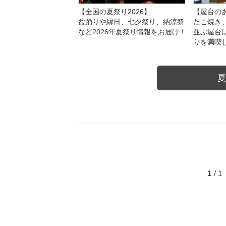
【全国の夏祭り2026】
【屋台のあ
盆踊りや縁日、七夕祭り、納涼祭
たこ焼き
など2026年夏祭り情報をお届け！
並ぶ屋台
りを満喫
夏
1
/ 