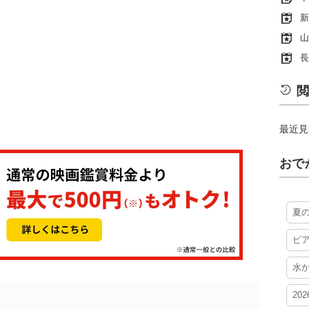
新
山
長
閲
最近見
おで
夏
ビ
水
20