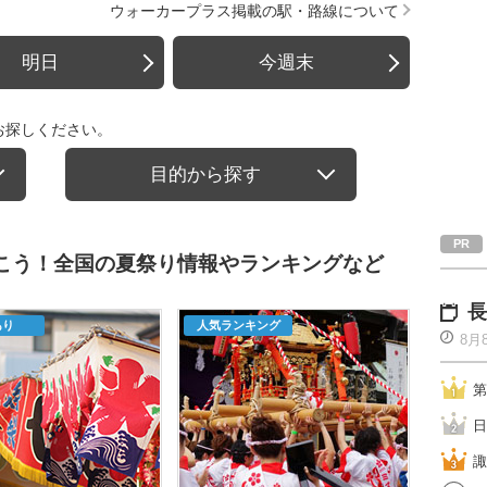
ウォーカープラス掲載の駅・路線について
明日
今週末
お探しください。
目的から探す
行こう！全国の夏祭り情報やランキングなど
長
あり
人気ランキング
8月
第
日
諏