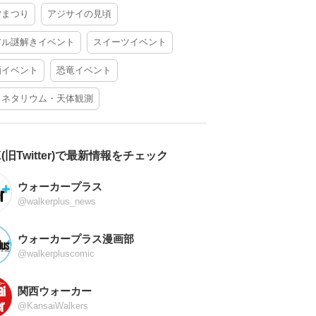
夕まつり
アジサイの見頃
アル謎解きイベント
スイーツイベント
酒イベント
恐竜イベント
ラネタリウム・天体観測
X(旧Twitter)で最新情報をチェック
ウォーカープラス
@walkerplus_news
ウォーカープラス漫画部
@walkerpluscomic
関西ウォーカー
@KansaiWalkers