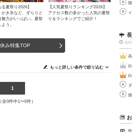
国
る夏祭り2026】
【人気夏祭りランキング2026】
、かき氷など、ずらりと
アクセス数の多かった人気の夏祭
イ
は魅力がいっぱい。夏祭
りをランキングでご紹介！
しよう。
長
8月
休み特集TOP
高
白
もっと詳しい条件で絞り込む
白
ダ
1
国
1（全0件中1〜0件）
お
甲