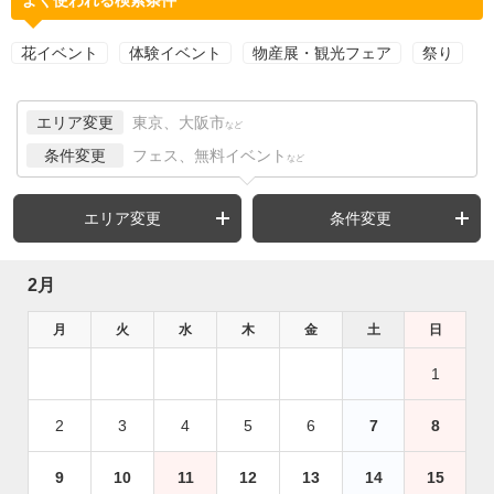
花イベント
体験イベント
物産展・観光フェア
祭り
エリア変更
東京、大阪市
など
条件変更
フェス、無料イベント
など
エリア変更
条件変更
2月
月
火
水
木
金
土
日
1
2
3
4
5
6
7
8
9
10
11
12
13
14
15