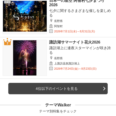
日本一の星空 阿智村七夕まつり
2026
七夕に関するさまざまな催しを楽しめ
る
長野県
阿智村
2026年7月1日(水)～8月31日(月)
諏訪湖サマーナイト花火2026
諏訪湖上に連夜スターマインが咲き誇
る
長野県
上諏訪温泉諏訪湖上
2026年7月24日(金)～8月23日(日)
4位以下のイベントを見る
テーマWalker
テーマ別特集をチェック