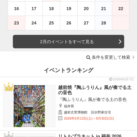
16
17
18
19
20
21
22
23
24
25
26
27
28
2月のイベントをすべて見る
条件を変更して検索
イベントランキング
2026年8月7日
越前焼『陶ふうりん』風が奏でる土
の音色
『陶ふうりん』風が奏でる土の音色
福井県
越前古窯博物館 旧水野家住宅
2026年6月13日(土)～8月30日(日)
リトルプラネット in 福井 2026