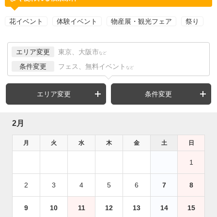
花イベント
体験イベント
物産展・観光フェア
祭り
エリア変更
東京、大阪市
など
条件変更
フェス、無料イベント
など
エリア変更
条件変更
2月
月
火
水
木
金
土
日
1
2
3
4
5
6
7
8
9
10
11
12
13
14
15