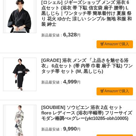
[ロシェル] ジギーズショップ メンズ 浴衣 6
点セット (浴衣 帯 下駄 信玄袋 扇子 腰帯) L
黒しじら｜ワンタッチ帯 簡単着付け 夏服 祭
り 花火 ゆかた 涼しい シンプル 無地 和服 和
装 紳士
6,328
新品最安値：
円
Amazonで購入
[GRADE] 浴衣 メンズ 「上品さを魅せる浴
衣」 6点セット (帯 内帯 巾着 扇子 下駄) ワン
タッチ帯 セット (M, 黒しじら)
4,999
新品最安値：
円
Amazonで購入
[SOUBIEN] ソウビエン 浴衣 2点 セット
floro レディース (浴衣/半幅帯) フリーサイズ
モダン椿調べ×グレー(ykt10285-obh10005)
9,990
新品最安値：
円