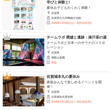
学びと体験と!
夏休み子どもわくわく体験！
佐賀県
佐賀県立九州陶磁文化館
2026年7月18日(土)～8月23日(日)
チームラボ 廃墟と遺跡：淋汗茶の湯
チームラボと日本一のサウナのコラボ
レーション
佐賀県
御船山楽園
常設
佐賀城本丸の夏休み
家族みんなで楽しめるイベントを開
催！
佐賀県
佐賀城本丸歴史館
2026年7月18日(土)～8月16日(日)