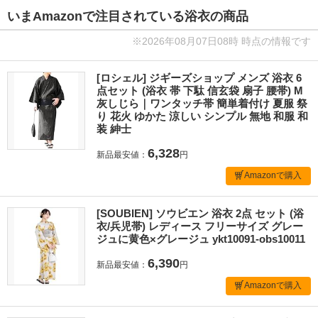
いまAmazonで注目されている浴衣の商品
※2026年08月07日08時 時点の情報です
[ロシェル] ジギーズショップ メンズ 浴衣 6
点セット (浴衣 帯 下駄 信玄袋 扇子 腰帯) M
灰しじら｜ワンタッチ帯 簡単着付け 夏服 祭
り 花火 ゆかた 涼しい シンプル 無地 和服 和
装 紳士
6,328
新品最安値：
円
Amazonで購入
[SOUBIEN] ソウビエン 浴衣 2点 セット (浴
衣/兵児帯) レディース フリーサイズ グレー
ジュに黄色×グレージュ ykt10091-obs10011
6,390
新品最安値：
円
Amazonで購入