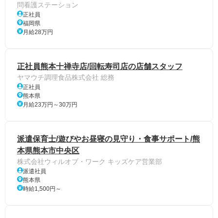
問看護ステーション
正社員
福岡県
月給28万円
正社員熊本十禅寺店/回転寿司店の店舗スタッフ
ヤマウチ調理食品株式会社 総務
正社員
熊本県
月給23万円～30万円
派遣保育士/遊びやお昼寝の見守り・食事サポート/熊
本県熊本市中央区
株式会社ウィルオブ・ワーク キッズケア営業部
派遣社員
熊本県
時給1,500円～