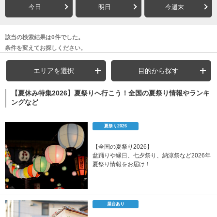
今日
明日
今週末
該当の検索結果は0件でした。
条件を変えてお探しください。
エリアを選択
目的から探す
【夏休み特集2026】夏祭りへ行こう！全国の夏祭り情報やランキ
ングなど
夏祭り2026
【全国の夏祭り2026】
盆踊りや縁日、七夕祭り、納涼祭など2026年
夏祭り情報をお届け！
屋台あり