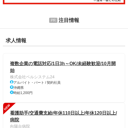
注目情報
求人情報
複数企業の電話対応/1日3h～OK/未経験歓迎/10月開
始
株式会社ベルシステム24
アルバイト・パート / 契約社員
沖縄県
時給1,200円
NEW
看護助手/交通費支給/年休110日以上/年休120日以上/
病院
向陽台病院