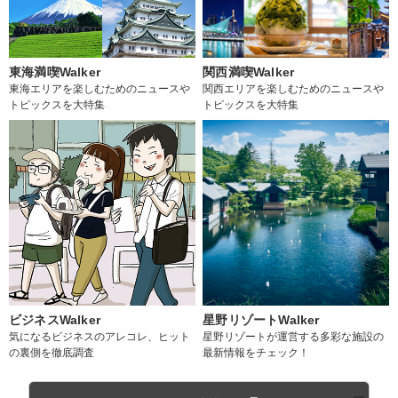
東海満喫Walker
関西満喫Walker
東海エリアを楽しむためのニュースや
関西エリアを楽しむためのニュースや
トピックスを大特集
トピックスを大特集
ビジネスWalker
星野リゾートWalker
気になるビジネスのアレコレ、ヒット
星野リゾートが運営する多彩な施設の
の裏側を徹底調査
最新情報をチェック！