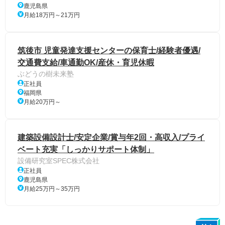
鹿児島県
月給18万円～21万円
筑後市 児童発達支援センターの保育士/経験者優遇/
交通費支給/車通勤OK/産休・育児休暇
ぶどうの樹未来塾
正社員
福岡県
月給20万円～
建築設備設計士/安定企業/賞与年2回・高収入/プライ
ベート充実「しっかりサポート体制」
設備研究室SPEC株式会社
正社員
鹿児島県
月給25万円～35万円