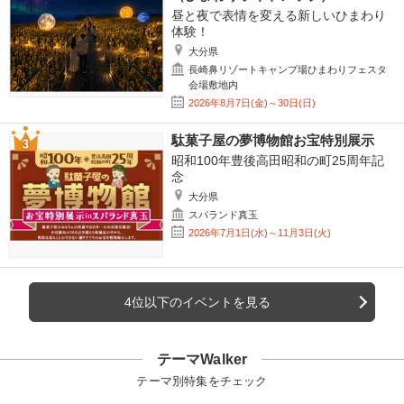
昼と夜で表情を変える新しいひまわり
体験！
大分県
長崎鼻リゾートキャンプ場ひまわりフェスタ
会場敷地内
2026年8月7日(金)～30日(日)
駄菓子屋の夢博物館お宝特別展示
昭和100年豊後高田昭和の町25周年記
念
大分県
スパランド真玉
2026年7月1日(水)～11月3日(火)
4位以下のイベントを見る
テーマWalker
テーマ別特集をチェック