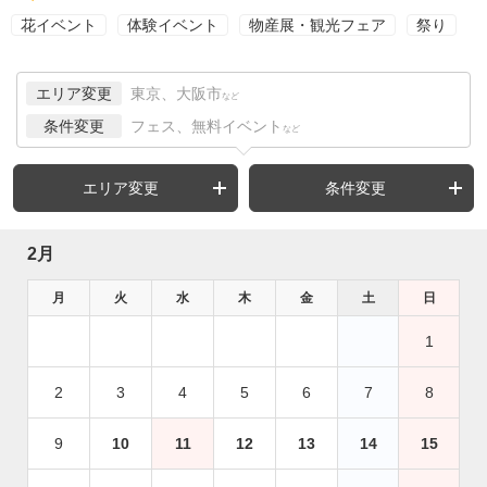
花イベント
体験イベント
物産展・観光フェア
祭り
エリア変更
東京、大阪市
など
条件変更
フェス、無料イベント
など
エリア変更
条件変更
2月
月
火
水
木
金
土
日
1
2
3
4
5
6
7
8
9
10
11
12
13
14
15