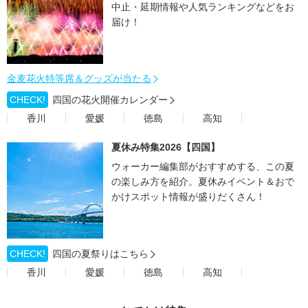
中止・延期情報や人気ランキングなどをお
届け！
金麦花火特等席＆グッズが当たる
CHECK!
四国の花火開催カレンダー
香川
愛媛
徳島
高知
夏休み特集2026【四国】
ウォーカー編集部がおすすめする、この夏
の楽しみ方を紹介。夏休みイベント＆おで
かけスポット情報が盛りだくさん！
CHECK!
四国の夏祭りはこちら
香川
愛媛
徳島
高知