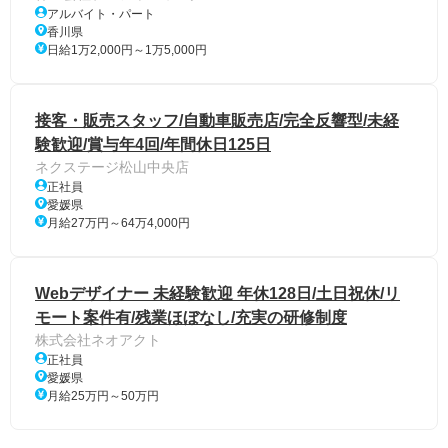
アルバイト・パート
香川県
日給1万2,000円～1万5,000円
接客・販売スタッフ/自動車販売店/完全反響型/未経
験歓迎/賞与年4回/年間休日125日
ネクステージ松山中央店
正社員
愛媛県
月給27万円～64万4,000円
Webデザイナー 未経験歓迎 年休128日/土日祝休/リ
モート案件有/残業ほぼなし/充実の研修制度
株式会社ネオアクト
正社員
愛媛県
月給25万円～50万円