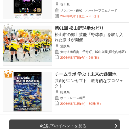
香川県
サンポート高松 ハーバープロムナード
2026年8月1日(土)～9日(日)
第61回 松山野球拳おどり
松山市の郷土芸能「野球拳」を取り入
れた祭りが開催
愛媛県
大街道商店街、千舟町、城山公園(堀之内地区)
2026年8月7日(金)～9日(日)
チームラボ 学ぶ！未来の遊園地
共創がコンセプト 教育的なプロジェ
クト
徳島県
ボートレース鳴門
2026年8月1日(土)～30日(日)
4位以下のイベントを見る