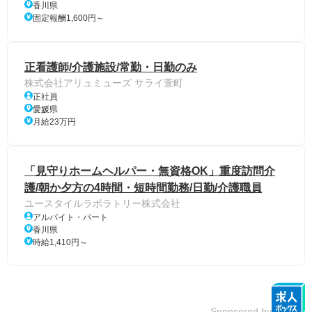
香川県
固定報酬1,600円～
正看護師/介護施設/常勤・日勤のみ
株式会社アリュミューズ サライ萱町
正社員
愛媛県
月給23万円
「見守りホームヘルパー・無資格OK」重度訪問介
護/朝か夕方の4時間・短時間勤務/日勤/介護職員
ユースタイルラボラトリー株式会社
アルバイト・パート
香川県
時給1,410円～
Sponsored by