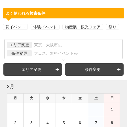
よく使われる検索条件
花イベント
体験イベント
物産展・観光フェア
祭り
エリア変更
東京、大阪市
など
条件変更
フェス、無料イベント
など
エリア変更
条件変更
2月
月
火
水
木
金
土
日
1
2
3
4
5
6
7
8