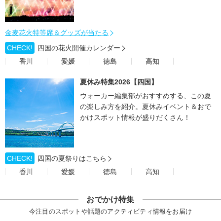
金麦花火特等席＆グッズが当たる
CHECK!
四国の花火開催カレンダー
香川
愛媛
徳島
高知
夏休み特集2026【四国】
ウォーカー編集部がおすすめする、この夏
の楽しみ方を紹介。夏休みイベント＆おで
かけスポット情報が盛りだくさん！
CHECK!
四国の夏祭りはこちら
香川
愛媛
徳島
高知
おでかけ特集
今注目のスポットや話題のアクティビティ情報をお届け