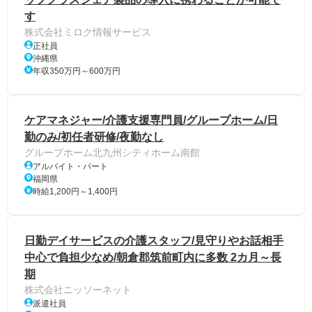
す
株式会社ミロク情報サービス
正社員
沖縄県
年収350万円～600万円
ケアマネジャー/介護支援専門員/グループホーム/日
勤のみ/初任者研修/夜勤なし
グループホーム北九州シティホーム南館
アルバイト・パート
福岡県
時給1,200円～1,400円
日勤デイサービスの介護スタッフ/見守りやお話相手
中心で負担少なめ/朝倉郡筑前町内に多数 2カ月～長
期
株式会社ニッソーネット
派遣社員