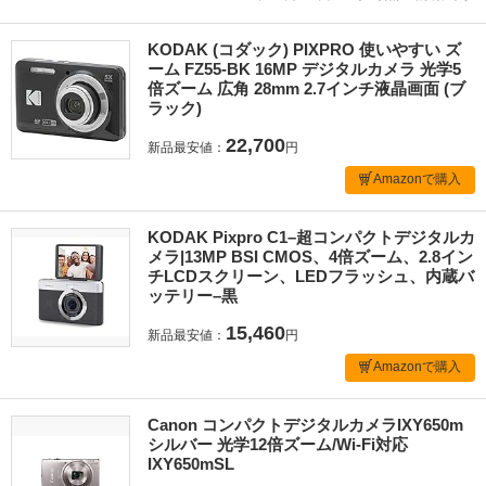
KODAK (コダック) PIXPRO 使いやすい ズ
ーム FZ55-BK 16MP デジタルカメラ 光学5
倍ズーム 広角 28mm 2.7インチ液晶画面 (ブ
ラック)
22,700
新品最安値：
円
Amazonで購入
KODAK Pixpro C1–超コンパクトデジタルカ
メラ|13MP BSI CMOS、4倍ズーム、2.8イン
チLCDスクリーン、LEDフラッシュ、内蔵バ
ッテリー–黒
15,460
新品最安値：
円
Amazonで購入
Canon コンパクトデジタルカメラIXY650m
シルバー 光学12倍ズーム/Wi-Fi対応
IXY650mSL