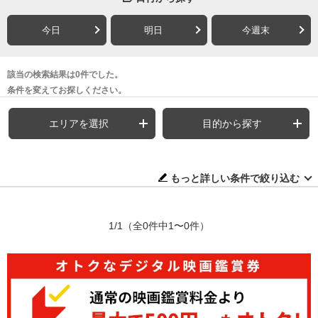
今日
明日
今週末
該当の検索結果は0件でした。
条件を変えてお探しください。
エリアを選択
目的から探す
もっと詳しい条件で絞り込む
1/1
（全0件中1〜0件）