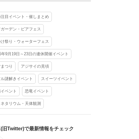
の注目イベント・催しまとめ
アガーデン・ビアフェス
かけ祭り・ウォーターフェス
26年9月19日～23日の連休開催イベント
夕まつり
アジサイの見頃
アル謎解きイベント
スイーツイベント
酒イベント
恐竜イベント
ラネタリウム・天体観測
X(旧Twitter)で最新情報をチェック