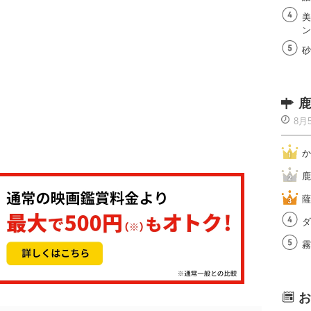
美
ン
砂
鹿
8月
か
鹿
薩
ダ
霧
お