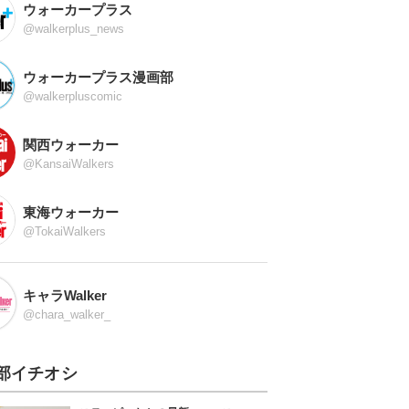
ウォーカープラス
@walkerplus_news
ウォーカープラス漫画部
@walkerpluscomic
関西ウォーカー
@KansaiWalkers
東海ウォーカー
@TokaiWalkers
キャラWalker
@chara_walker_
部イチオシ