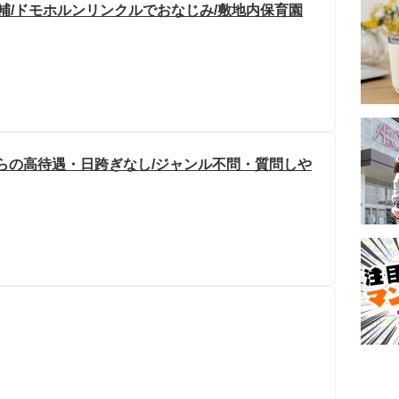
補/ドモホルンリンクルでおなじみ/敷地内保育園
からの高待遇・日跨ぎなし/ジャンル不問・質問しや