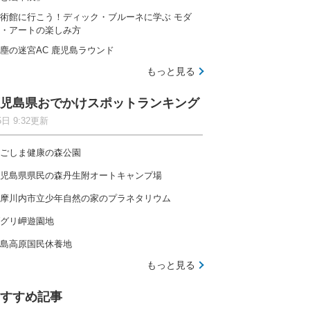
術館に行こう！ディック・ブルーネに学ぶ モダ
・アートの楽しみ方
塵の迷宮AC 鹿児島ラウンド
もっと見る
児島県おでかけスポットランキング
5日 9:32更新
ごしま健康の森公園
児島県県民の森丹生附オートキャンプ場
摩川内市立少年自然の家のプラネタリウム
グリ岬遊園地
島高原国民休養地
もっと見る
すすめ記事