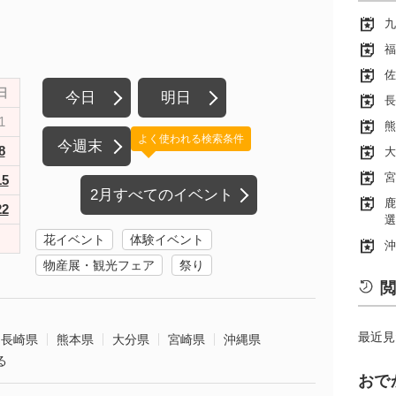
九
福
佐
日
今日
明日
長
1
熊
よく使われる検索条件
今週末
8
大
宮
15
2月すべてのイベント
鹿
22
選
花イベント
体験イベント
沖
物産展・観光フェア
祭り
閲
最近見
長崎県
熊本県
大分県
宮崎県
沖縄県
る
おで