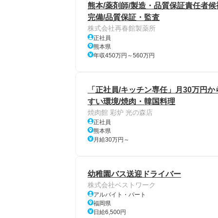
熊本/薬剤師/製造・品質保証責任者候
完備/品質保証・監査
株式会社再春館製薬所
正社員
熊本県
年収450万円～560万円
「正社員/キッチン専任」月30万円
すい環境/焼肉・韓国料理
焼肉館 彩炉 光の森店
正社員
熊本県
月給30万円～
幼稚園バス送迎ドライバー
株式会社ベストワーク
アルバイト・パート
福岡県
日給6,500円