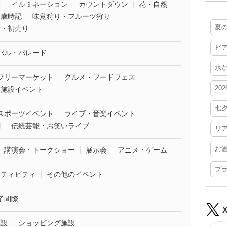
葉
イルミネーション
カウントダウン
花・自然
・歳時記
味覚狩り・フルーツ狩り
夏
袋・初売り
ビ
バル・パレード
水
フリーマーケット
グルメ・フードフェス
20
業施設イベント
七
スポーツイベント
ライブ・音楽イベント
劇
伝統芸能・お笑いライブ
リ
お
講演会・トークショー
展示会
アニメ・ゲーム
プ
クティビティ
その他のイベント
了間際
施設
ショッピング施設