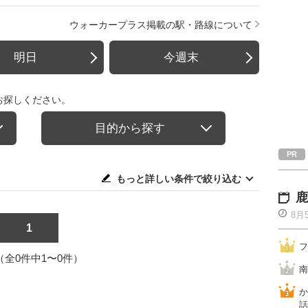
ウォーカープラス掲載の駅・路線について
明日
今週末
お探しください。
目的から探す
もっと詳しい条件で絞り込む
鹿
8月
1
フ
1（全0件中1〜0件）
南
か
話