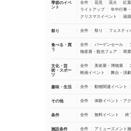
全件
花見
花火
紅
季節のイベ
ント
ライトアップ
年中行事
クリスマスイベント
福
全件
祭り
フェスティ
祭り
全件
バーゲンセール
食べる・買
う
物産展・観光フェア
商
全件
美術展・博物展
文化・芸
術・スポー
映画イベント
舞台・演
ツ
全件
動物関連イベント
趣味・生活
全件
体験イベント・ア
その他
全件
無料イベント
終
条件
全件
アミューズメント
施設条件