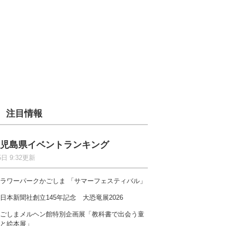
注目情報
児島県イベントランキング
5日 9:32更新
ラワーパークかごしま 「サマーフェスティバル」
日本新聞社創立145年記念 大恐竜展2026
ごしまメルヘン館特別企画展「教科書で出会う童
と絵本展」