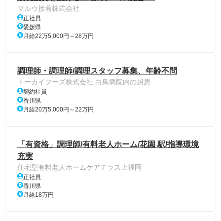
マルウ接着株式会社
正社員
愛媛県
月給22万5,000円～28万円
調理師・調理師/調理スタッフ募集、年齢不問
トーカイフーズ株式会社 白鳥病院内の厨房
契約社員
香川県
月給20万5,000円～22万円
「有資格」調理師/有料老人ホーム/花園 駅/指導環境
充実
住宅型有料老人ホームケアテラス上福岡
正社員
香川県
月給18万円