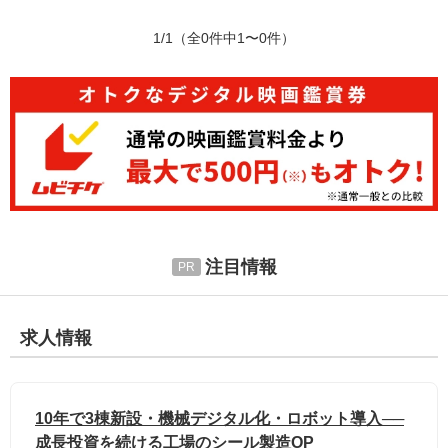
1/1
（全0件中1〜0件）
注目情報
求人情報
10年で3棟新設・機械デジタル化・ロボット導入──
成長投資を続ける工場のシール製造OP