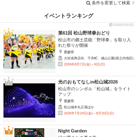
条件を変更して検索
イベントランキング
2026年8月8日
第61回 松山野球拳おどり
松山市の郷土芸能「野球拳」を取り入
れた祭りが開催
愛媛県
大街道商店街、千舟町、城山公園(堀之内地区)
2026年8月7日(金)～9日(日)
光のおもてなしin松山城2026
松山市のシンボル「松山城」をライト
アップ
愛媛県
松山城本丸広場ほか
2026年7月24日(金)～8月16日(日)
Night Garden