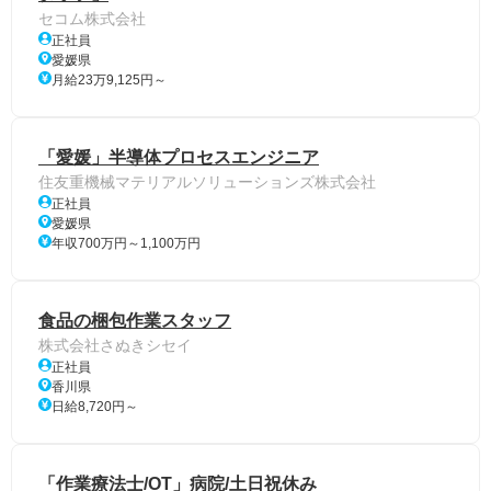
セコム株式会社
正社員
愛媛県
月給23万9,125円～
「愛媛」半導体プロセスエンジニア
住友重機械マテリアルソリューションズ株式会社
正社員
愛媛県
年収700万円～1,100万円
食品の梱包作業スタッフ
株式会社さぬきシセイ
正社員
香川県
日給8,720円～
「作業療法士/OT」病院/土日祝休み