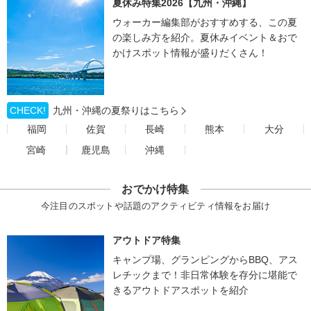
夏休み特集2026【九州・沖縄】
ウォーカー編集部がおすすめする、この夏
の楽しみ方を紹介。夏休みイベント＆おで
かけスポット情報が盛りだくさん！
CHECK!
九州・沖縄の夏祭りはこちら
福岡
佐賀
長崎
熊本
大分
宮崎
鹿児島
沖縄
おでかけ特集
今注目のスポットや話題のアクティビティ情報をお届け
アウトドア特集
キャンプ場、グランピングからBBQ、アス
レチックまで！非日常体験を存分に堪能で
きるアウトドアスポットを紹介