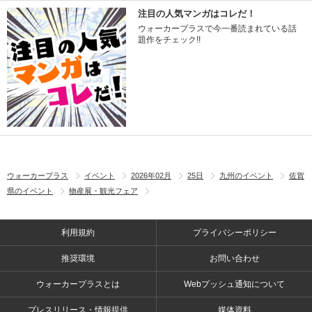
注目の人気マンガはコレだ！
ウォーカープラスで今一番読まれている話
題作をチェック!!
ウォーカープラス
イベント
2026年02月
25日
九州のイベント
佐賀
県のイベント
物産展・観光フェア
利用規約
プライバシーポリシー
推奨環境
お問い合わせ
ウォーカープラスとは
Webプッシュ通知について
プレスリリース・情報提供
媒体資料