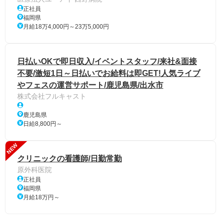
正社員
福岡県
月給18万4,000円～23万5,000円
日払いOKで即日収入/イベントスタッフ/来社&面接
不要/激短1日～日払いでお給料は即GET!人気ライブ
やフェスの運営サポート/鹿児島県/出水市
株式会社フルキャスト
鹿児島県
日給8,800円～
NEW
クリニックの看護師/日勤常勤
原外科医院
正社員
福岡県
月給18万円～