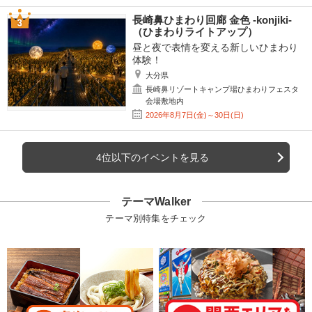
長崎鼻ひまわり回廊 金色 -konjiki-
（ひまわりライトアップ）
昼と夜で表情を変える新しいひまわり
体験！
大分県
長崎鼻リゾートキャンプ場ひまわりフェスタ
会場敷地内
2026年8月7日(金)～30日(日)
4位以下のイベントを見る
テーマWalker
テーマ別特集をチェック