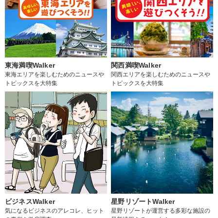
東海満喫Walker
関西満喫Walker
東海エリアを楽しむためのニュースや
関西エリアを楽しむためのニュースや
トピックスを大特集
トピックスを大特集
ビジネスWalker
星野リゾートWalker
気になるビジネスのアレコレ、ヒット
星野リゾートが運営する多彩な施設の