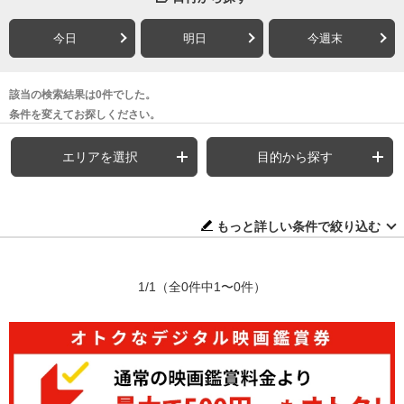
今日
明日
今週末
該当の検索結果は0件でした。
条件を変えてお探しください。
エリアを選択
目的から探す
もっと詳しい条件で絞り込む
1/1
（全0件中1〜0件）