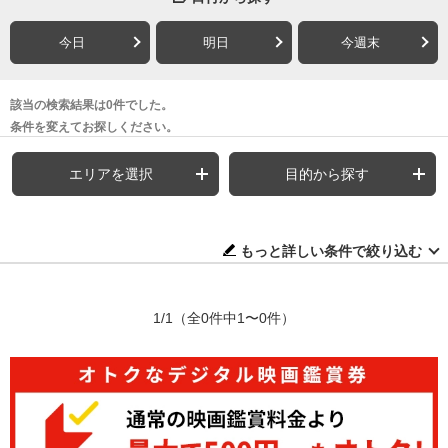
今日
明日
今週末
該当の検索結果は0件でした。
条件を変えてお探しください。
エリアを選択
目的から探す
もっと詳しい条件で絞り込む
1/1
（全0件中1〜0件）