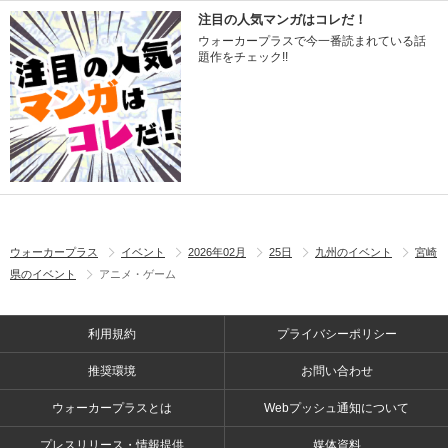
注目の人気マンガはコレだ！
ウォーカープラスで今一番読まれている話
題作をチェック!!
ウォーカープラス
イベント
2026年02月
25日
九州のイベント
宮崎
県のイベント
アニメ・ゲーム
利用規約
プライバシーポリシー
推奨環境
お問い合わせ
ウォーカープラスとは
Webプッシュ通知について
プレスリリース・情報提供
媒体資料