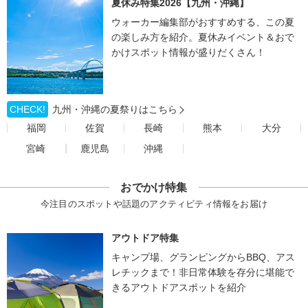
夏休み特集2026【九州・沖縄】
ウォーカー編集部がおすすめする、この夏
の楽しみ方を紹介。夏休みイベント＆おで
かけスポット情報が盛りだくさん！
CHECK!
九州・沖縄の夏祭りはこちら
福岡
佐賀
長崎
熊本
大分
宮崎
鹿児島
沖縄
おでかけ特集
今注目のスポットや話題のアクティビティ情報をお届け
アウトドア特集
キャンプ場、グランピングからBBQ、アス
レチックまで！非日常体験を存分に堪能で
きるアウトドアスポットを紹介