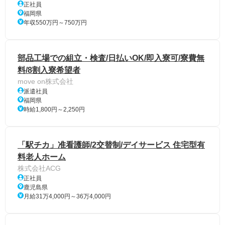
正社員
福岡県
年収550万円～750万円
部品工場での組立・検査/日払いOK/即入寮可/寮費無
料/8割入寮希望者
move on株式会社
派遣社員
福岡県
時給1,800円～2,250円
「駅チカ」准看護師/2交替制/デイサービス 住宅型有
料老人ホーム
株式会社ACG
正社員
鹿児島県
月給31万4,000円～36万4,000円