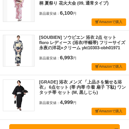
柄 夏祭り 花火大会 (09, 通常タイプ)
6,100
新品最安値：
円
Amazonで購入
[SOUBIEN] ソウビエン 浴衣 2点 セット
floro レディース (浴衣/半幅帯) フリーサイズ
永夜の洋花×クリーム ykt10303-obh01971
6,993
新品最安値：
円
Amazonで購入
[GRADE] 浴衣 メンズ 「上品さを魅せる浴
衣」 6点セット (帯 内帯 巾着 扇子 下駄) ワン
タッチ帯 セット (M, 黒しじら)
4,999
新品最安値：
円
Amazonで購入