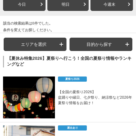
今日
明日
今週末
該当の検索結果は0件でした。
条件を変えてお探しください。
エリアを選択
目的から探す
【夏休み特集2026】夏祭りへ行こう！全国の夏祭り情報やランキ
ングなど
夏祭り2026
【全国の夏祭り2026】
盆踊りや縁日、七夕祭り、納涼祭など2026年
夏祭り情報をお届け！
屋台あり