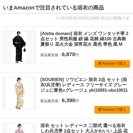
いまAmazonで注目されている浴衣の商品
※2026年08月09日08時 時点の情報です
[Aletta domani] 浴衣 メンズ ワンタッチ帯 2
点セット 男性和服 絣 縞 花柄 綿100 古典柄
夏祭り 花火大会 深宵花火 黒色 帯色 黒 M
6,870
新品最安値：
円
Amazonで購入
[SOUBIEN] ソウビエン 浴衣 2点 セット (浴
衣/兵児帯) レディース フリーサイズ グレー
ジュに黄色×グレージュ ykt10091-obs10011
6,390
新品最安値：
円
Amazonで購入
浴衣 セット レディース 二部式 選べる浴衣
しわ兵児帯 2点セット 大人かわいい 上品 花