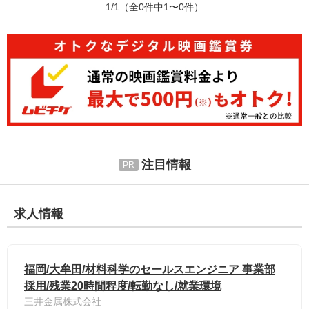
1/1
（全0件中1〜0件）
注目情報
求人情報
福岡/大牟田/材料科学のセールスエンジニア 事業部
採用/残業20時間程度/転勤なし/就業環境
三井金属株式会社