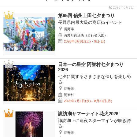
2026年8月7日
第65回 信州上田七夕まつり
長野県内最大級の商店街イベント
長野県
海野町商店街（歩行者天国）
2026年8月8日(土)・9日(日)
日本一の星空 阿智村七夕まつり
2026
七夕に関するさまざまな催しを楽しめ
る
長野県
阿智村
2026年7月1日(水)～8月31日(月)
諏訪湖サマーナイト花火2026
諏訪湖上に連夜スターマインが咲き誇
る
長野県