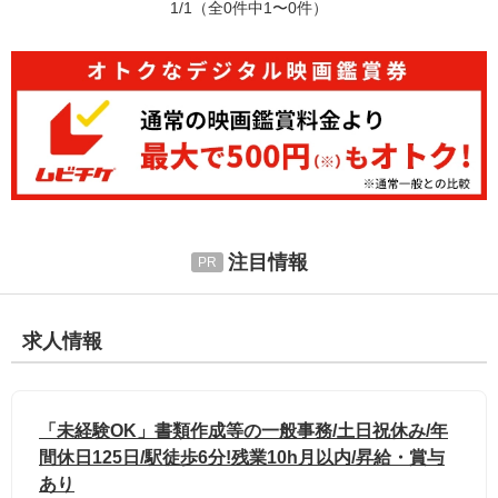
1/1
（全0件中1〜0件）
注目情報
求人情報
「未経験OK」書類作成等の一般事務/土日祝休み/年
間休日125日/駅徒歩6分!残業10h月以内/昇給・賞与
あり