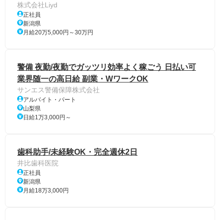
株式会社Liyd
正社員
新潟県
月給20万5,000円～30万円
警備 夜勤/夜勤でガッツリ効率よく稼ごう 日払い可
業界随一の高日給 副業・WワークOK
サンエス警備保障株式会社
アルバイト・パート
山梨県
日給1万3,000円～
歯科助手/未経験OK・完全週休2日
井比歯科医院
正社員
新潟県
月給18万3,000円