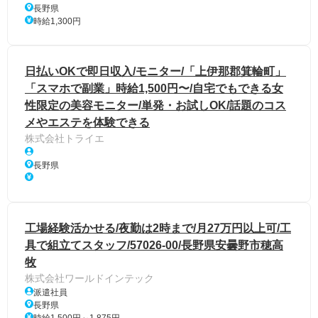
長野県
時給1,300円
日払いOKで即日収入/モニター/「上伊那郡箕輪町」
「スマホで副業」時給1,500円〜/自宅でもできる女
性限定の美容モニター/単発・お試しOK/話題のコス
メやエステを体験できる
株式会社トライエ
長野県
工場経験活かせる/夜勤は2時まで/月27万円以上可/工
具で組立てスタッフ/57026-00/長野県安曇野市穂高
牧
株式会社ワールドインテック
派遣社員
長野県
時給1,500円～1,875円