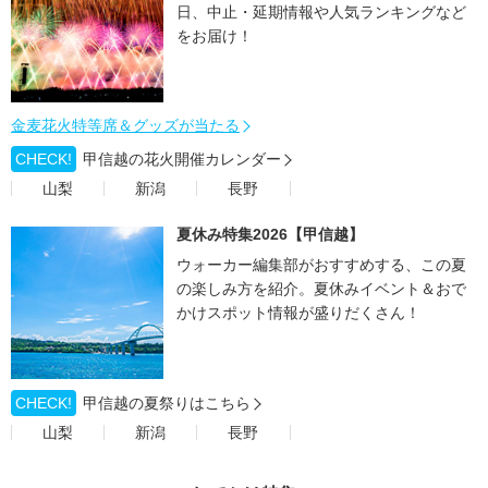
日、中止・延期情報や人気ランキングなど
をお届け！
金麦花火特等席＆グッズが当たる
CHECK!
甲信越の花火開催カレンダー
山梨
新潟
長野
夏休み特集2026【甲信越】
ウォーカー編集部がおすすめする、この夏
の楽しみ方を紹介。夏休みイベント＆おで
かけスポット情報が盛りだくさん！
CHECK!
甲信越の夏祭りはこちら
山梨
新潟
長野