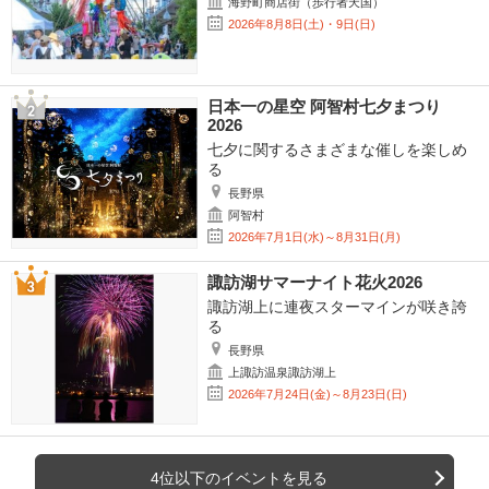
海野町商店街（歩行者天国）
2026年8月8日(土)・9日(日)
日本一の星空 阿智村七夕まつり
2026
七夕に関するさまざまな催しを楽しめ
る
長野県
阿智村
2026年7月1日(水)～8月31日(月)
諏訪湖サマーナイト花火2026
諏訪湖上に連夜スターマインが咲き誇
る
長野県
上諏訪温泉諏訪湖上
2026年7月24日(金)～8月23日(日)
4位以下のイベントを見る