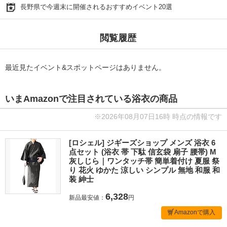
長野県で今週末に開催されるおすすめイベント20選
閲覧履歴
最近見たイベント&スポットページはありません。
いまAmazonで注目されている浴衣の商品
※2026年08月07日16時 時点の情報です
[ロシェル] ジギーズショップ メンズ 浴衣 6
点セット (浴衣 帯 下駄 信玄袋 扇子 腰帯) M
灰しじら｜ワンタッチ帯 簡単着付け 夏服 祭
り 花火 ゆかた 涼しい シンプル 無地 和服 和
装 紳士
6,328
新品最安値：
円
Amazonで購入