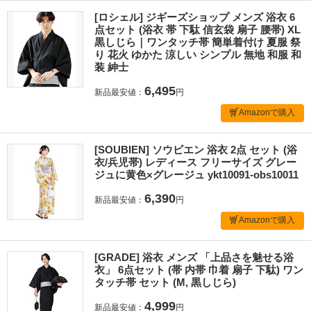
[ロシェル] ジギーズショップ メンズ 浴衣 6
点セット (浴衣 帯 下駄 信玄袋 扇子 腰帯) XL
黒しじら｜ワンタッチ帯 簡単着付け 夏服 祭
り 花火 ゆかた 涼しい シンプル 無地 和服 和
装 紳士
6,495
新品最安値：
円
Amazonで購入
[SOUBIEN] ソウビエン 浴衣 2点 セット (浴
衣/兵児帯) レディース フリーサイズ グレー
ジュに黄色×グレージュ ykt10091-obs10011
6,390
新品最安値：
円
Amazonで購入
[GRADE] 浴衣 メンズ 「上品さを魅せる浴
衣」 6点セット (帯 内帯 巾着 扇子 下駄) ワン
タッチ帯 セット (M, 黒しじら)
4,999
新品最安値：
円