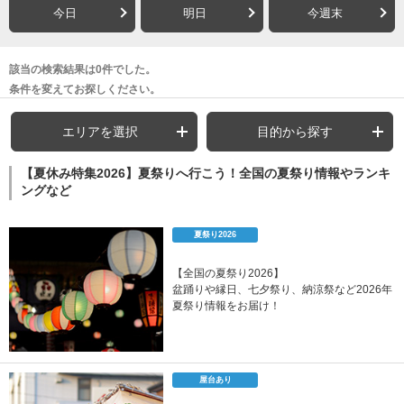
今日
明日
今週末
該当の検索結果は0件でした。
条件を変えてお探しください。
エリアを選択
目的から探す
【夏休み特集2026】夏祭りへ行こう！全国の夏祭り情報やランキ
ングなど
夏祭り2026
【全国の夏祭り2026】
盆踊りや縁日、七夕祭り、納涼祭など2026年
夏祭り情報をお届け！
屋台あり