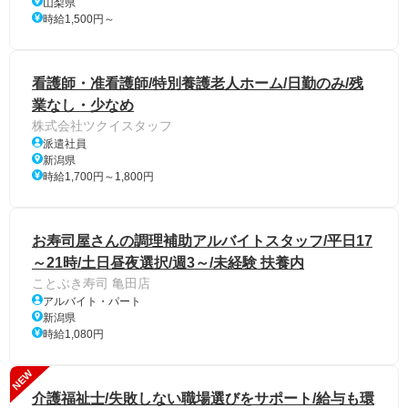
山梨県
時給1,500円～
看護師・准看護師/特別養護老人ホーム/日勤のみ/残
業なし・少なめ
株式会社ツクイスタッフ
派遣社員
新潟県
時給1,700円～1,800円
お寿司屋さんの調理補助アルバイトスタッフ/平日17
～21時/土日昼夜選択/週3～/未経験 扶養内
ことぶき寿司 亀田店
アルバイト・パート
新潟県
時給1,080円
NEW
介護福祉士/失敗しない職場選びをサポート/給与も環