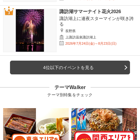
諏訪湖サマーナイト花火2026
諏訪湖上に連夜スターマインが咲き誇
る
長野県
上諏訪温泉諏訪湖上
2026年7月24日(金)～8月23日(日)
4位以下のイベントを見る
テーマWalker
テーマ別特集をチェック