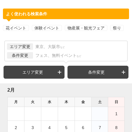
よく使われる検索条件
花イベント
体験イベント
物産展・観光フェア
祭り
エリア変更
東京、大阪市
など
条件変更
フェス、無料イベント
など
エリア変更
条件変更
2月
月
火
水
木
金
土
日
1
2
3
4
5
6
7
8