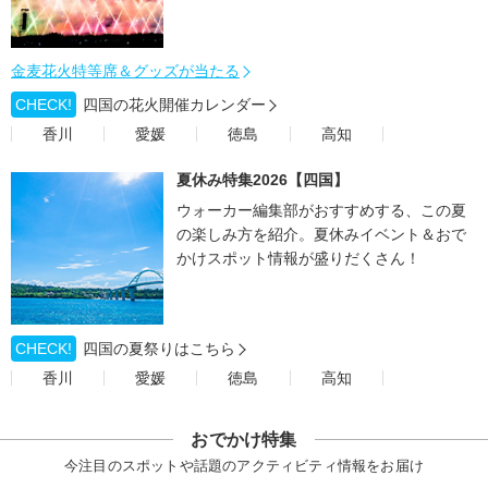
金麦花火特等席＆グッズが当たる
CHECK!
四国の花火開催カレンダー
香川
愛媛
徳島
高知
夏休み特集2026【四国】
ウォーカー編集部がおすすめする、この夏
の楽しみ方を紹介。夏休みイベント＆おで
かけスポット情報が盛りだくさん！
CHECK!
四国の夏祭りはこちら
香川
愛媛
徳島
高知
おでかけ特集
今注目のスポットや話題のアクティビティ情報をお届け