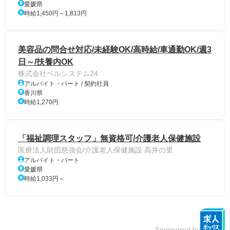
愛媛県
時給1,450円～1,813円
美容品の問合せ対応/未経験OK/高時給/車通勤OK/週3
日～/扶養内OK
株式会社ベルシステム24
アルバイト・パート / 契約社員
香川県
時給1,270円
「福祉調理スタッフ」無資格可/介護老人保健施設
医療法人財団慈強会/介護老人保健施設 高井の里
アルバイト・パート
愛媛県
時給1,033円～
Sponsored by