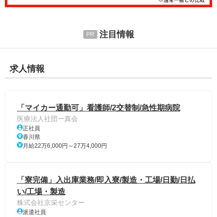
注目情報
求人情報
「マイカー通勤可」看護師/2交替制/急性期病院
医療法人社団一真会
正社員
香川県
月給22万6,000円～27万4,000円
「寮完備」入出庫業務/即入寮/製造・工場/日勤/日払
い/工場・製造
株式会社京栄センター
派遣社員