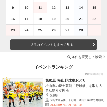
9
10
11
12
13
14
15
16
17
18
19
20
21
22
23
24
25
26
27
28
2月のイベントをすべて見る
条件を変更して検索
イベントランキング
2026年8月9日
第61回 松山野球拳おどり
松山市の郷土芸能「野球拳」を取り入
れた祭りが開催
愛媛県
大街道商店街、千舟町、城山公園(堀之内地区)
2026年8月7日(金)～9日(日)