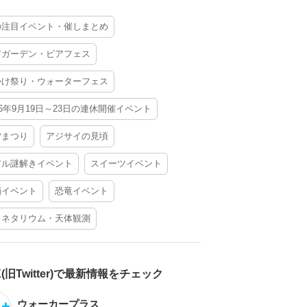
の注目イベント・催しまとめ
アガーデン・ビアフェス
かけ祭り・ウォーターフェス
26年9月19日～23日の連休開催イベント
夕まつり
アジサイの見頃
アル謎解きイベント
スイーツイベント
酒イベント
恐竜イベント
ラネタリウム・天体観測
X(旧Twitter)で最新情報をチェック
ウォーカープラス