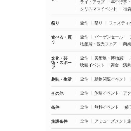
ライトアップ
年中行事
クリスマスイベント
福
全件
祭り
フェスティ
祭り
全件
バーゲンセール
食べる・買
う
物産展・観光フェア
商
全件
美術展・博物展
文化・芸
術・スポー
映画イベント
舞台・演
ツ
全件
動物関連イベント
趣味・生活
全件
体験イベント・ア
その他
全件
無料イベント
終
条件
全件
アミューズメント
施設条件