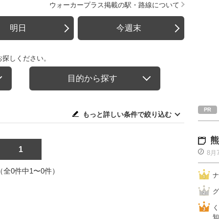
ウォーカープラス掲載の駅・路線について
明日
今週末
お探しください。
目的から探す
もっと詳しい条件で絞り込む
熊
1
8月
1（全0件中1〜0件）
ナ
グ
く
知