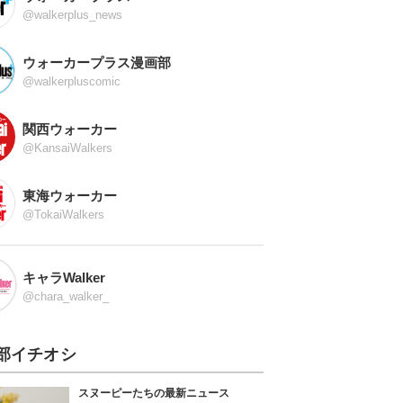
@walkerplus_news
ウォーカープラス漫画部
@walkerpluscomic
関西ウォーカー
@KansaiWalkers
東海ウォーカー
@TokaiWalkers
キャラWalker
@chara_walker_
部イチオシ
スヌーピーたちの最新ニュース