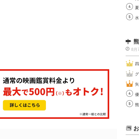
夏
水
熊
8月
四
グ
矢
優
熊
お