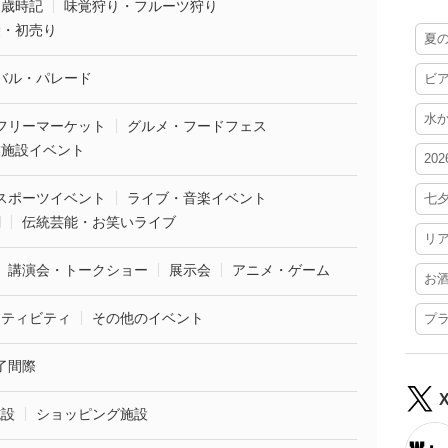
・歳時記
味覚狩り・フルーツ狩り
袋・初売り
夏
バル・パレード
ビ
水
フリーマーケット
グルメ・フードフェス
業施設イベント
20
スポーツイベント
ライブ・音楽イベント
七
劇
伝統芸能・お笑いライブ
リ
講演会・トークショー
展示会
アニメ・ゲーム
お
クティビティ
その他のイベント
プ
了間際
施設
ショッピング施設