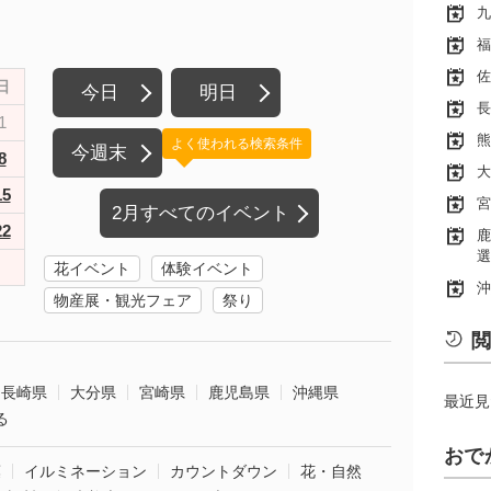
九
福
佐
日
今日
明日
長
1
熊
よく使われる検索条件
今週末
8
大
15
宮
2月すべてのイベント
22
鹿
選
花イベント
体験イベント
沖
物産展・観光フェア
祭り
閲
長崎県
大分県
宮崎県
鹿児島県
沖縄県
最近見
る
おで
葉
イルミネーション
カウントダウン
花・自然