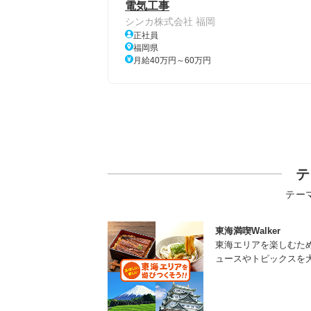
電気工事
シンカ株式会社 福岡
正社員
福岡県
月給40万円～60万円
テ
テー
東海満喫Walker
東海エリアを楽しむた
ュースやトピックスを