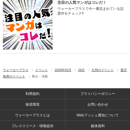
注目の人気マンガはコレだ！
ウォーカープラスで今一番読まれている話
題作をチェック!!
ウォーカープラス
イベント
2026年02月
26日
九州のイベント
鹿児
島県のイベント
舞台・演劇
利用規約
プライバシーポリシー
推奨環境
お問い合わせ
ウォーカープラスとは
Webプッシュ通知について
プレスリリース・情報提供
媒体資料