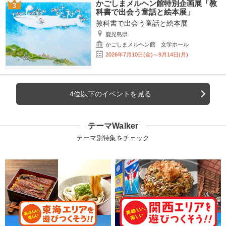
かごしまメルヘン館特別企画展「教
科書で出会う童話と絵本展」
教科書で出会う童話と絵本展
鹿児島県
かごしまメルヘン館 文学ホール
2026年7月10日(金)～9月14日(月)
4位以下のイベントを見る
テーマWalker
テーマ別特集をチェック