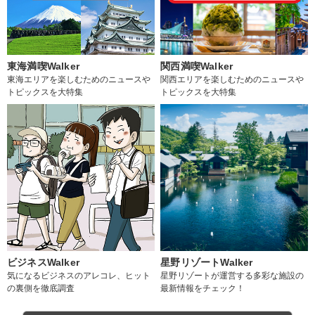
東海満喫Walker
関西満喫Walker
東海エリアを楽しむためのニュースや
関西エリアを楽しむためのニュースや
トピックスを大特集
トピックスを大特集
ビジネスWalker
星野リゾートWalker
気になるビジネスのアレコレ、ヒット
星野リゾートが運営する多彩な施設の
の裏側を徹底調査
最新情報をチェック！