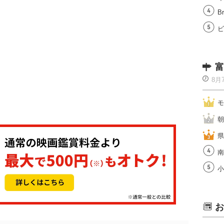
Br
ビ
富
8月
モ
朝
県
南
小
お