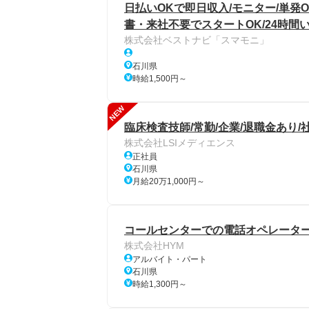
日払いOKで即日収入/モニター/単発
書・来社不要でスタートOK/24時間
株式会社ベストナビ「スマモニ」
石川県
時給1,500円～
NEW
臨床検査技師/常勤/企業/退職金あり/
株式会社LSIメディエンス
正社員
石川県
月給20万1,000円～
コールセンターでの電話オペレーター
株式会社HYM
アルバイト・パート
石川県
時給1,300円～