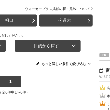
ウォーカープラス掲載の駅・路線について
明日
今週末
お探しください。
目的から探す
もっと詳しい条件で絞り込む
富
8月
1
高
1（全0件中1〜0件）
本
う
イ