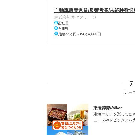
自動車販売営業/反響営業/未経験歓
株式会社ネクステージ
正社員
石川県
月給32万円～64万4,000円
テ
テー
東海満喫Walker
東海エリアを楽しむた
ュースやトピックスを