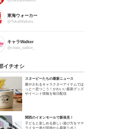
@KansaiWalkers
東海ウォーカー
@TokaiWalkers
キャラWalker
@chara_walker_
部イチオシ
スヌーピーたちの最新ニュース
癒やされるキャラクターアイテムでほ
っと一息つこう！かわいい最新グッズ
やイベント情報を毎日配信
関西のイオンモールで新発見！
子どもと楽しめる新しい遊び方をママ
ライター達が現地から最新リポ！