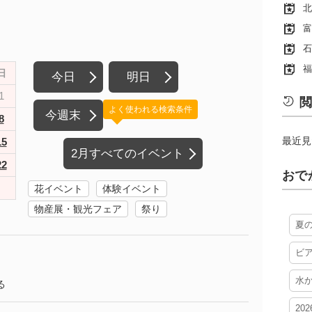
北
富
石
福
日
今日
明日
1
閲
よく使われる検索条件
今週末
8
最近見
15
2月すべてのイベント
22
おで
花イベント
体験イベント
物産展・観光フェア
祭り
夏
ビ
水
る
20