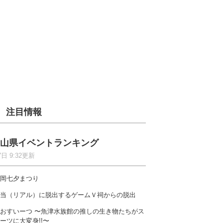
注目情報
山県イベントランキング
7日 9:32更新
岡七夕まつり
当（リアル）に脱出するゲームＶ祠からの脱出
おすいーつ 〜魚津水族館の推しの生き物たちがス
ーツに大変身!!〜