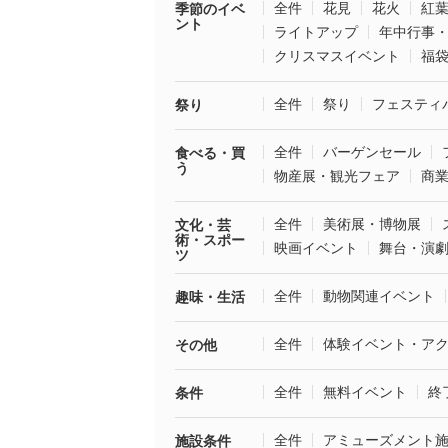
全件
花見
花火
紅
季節のイベ
ント
ライトアップ
年中行事
クリスマスイベント
福
全件
祭り
フェスティ
祭り
全件
バーゲンセール
食べる・買
う
物産展・観光フェア
商
全件
美術展・博物展
文化・芸
術・スポー
映画イベント
舞台・演
ツ
全件
動物関連イベント
趣味・生活
全件
体験イベント・ア
その他
全件
無料イベント
終
条件
全件
アミューズメント
施設条件