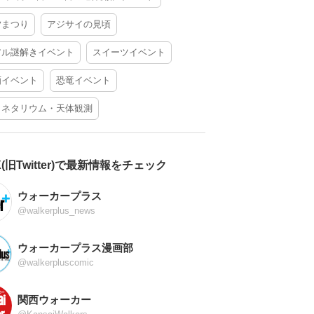
夕まつり
アジサイの見頃
アル謎解きイベント
スイーツイベント
酒イベント
恐竜イベント
ラネタリウム・天体観測
X(旧Twitter)で最新情報をチェック
ウォーカープラス
@walkerplus_news
ウォーカープラス漫画部
@walkerpluscomic
関西ウォーカー