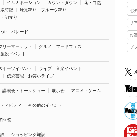
葉
イルミネーション
カウントダウン
花・自然
・歳時記
味覚狩り・フルーツ狩り
七
袋・初売り
リ
バル・パレード
お
フリーマーケット
グルメ・フードフェス
プ
業施設イベント
スポーツイベント
ライブ・音楽イベント
劇
伝統芸能・お笑いライブ
講演会・トークショー
展示会
アニメ・ゲーム
クティビティ
その他のイベント
了間際
施設
ショッピング施設