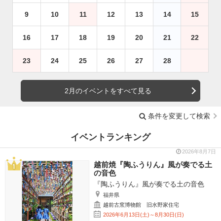
9
10
11
12
13
14
15
16
17
18
19
20
21
22
23
24
25
26
27
28
2月のイベントをすべて見る
条件を変更して検索
イベントランキング
2026年8月7日
越前焼『陶ふうりん』風が奏でる土
の音色
『陶ふうりん』風が奏でる土の音色
福井県
越前古窯博物館 旧水野家住宅
2026年6月13日(土)～8月30日(日)