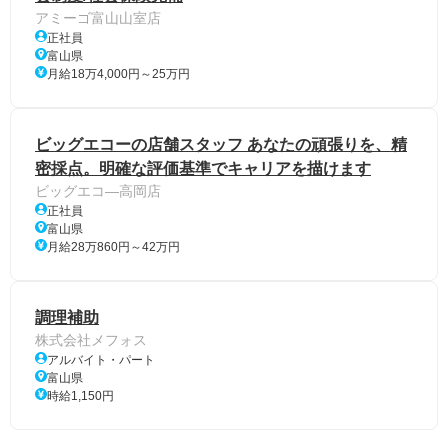
アミーゴ富山山室店
正社員
富山県
月給18万4,000円～25万円
ビッグエコーの店舗スタッフ あなたの頑張りを、精
密採点。明確な評価基準でキャリアを描けます
ビッグエコ―高岡店
正社員
富山県
月給28万860円～42万円
調理補助
株式会社メフォス
アルバイト・パート
富山県
時給1,150円